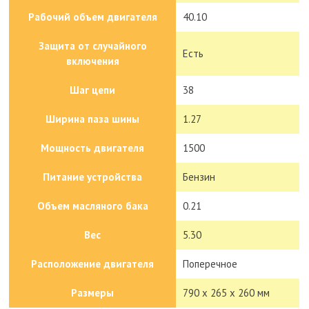
Рабочий объем двигателя
40.10
Защита от случайного
Есть
включения
Шаг цепи
38
Ширина паза шины
1.27
Мощность двигателя
1500
Питание устройства
Бензин
Объем масляного бака
0.21
Вес
5.30
Расположение двигателя
Поперечное
Размеры
790 х 265 х 260 мм