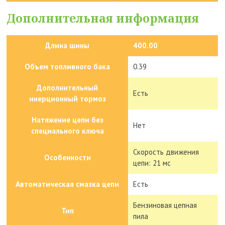
Дополнительная информация
Длина шины
400.00
Объем топливного бака
0.39
Дополнительный
Есть
инерционный тормоз
Натяжение цепи без
Нет
специального ключа
Скорость движения
Особенности
цепи: 21 мс
Автоматическая смазка цепи
Есть
Бензиновая цепная
Тип
пила