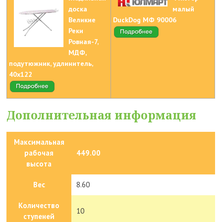
доска
малый
Великие
DuckDog МФ 90006
Реки
Ровная-7,
МДФ,
подутюжник, удлинитель,
40x122
Дополнительная информация
Максимальная
рабочая
449.00
высота
Вес
8.60
Количество
10
ступеней