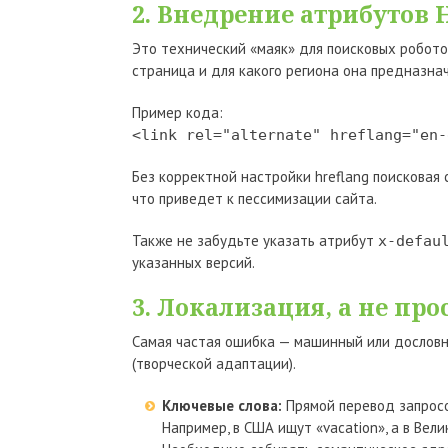
2. Внедрение атрибутов 
Это технический «маяк» для поисковых робото
страница и для какого региона она предназна
Пример кода:
<link rel="alternate" hreflang="en-
Без корректной настройки hreflang поисковая
что приведет к пессимизации сайта.
Также не забудьте указать атрибут
x-defau
указанных версий.
3. Локализация, а не про
Самая частая ошибка — машинный или дослов
(творческой адаптации).
Ключевые слова:
Прямой перевод запросо
Например, в США ищут «vacation», а в Вели