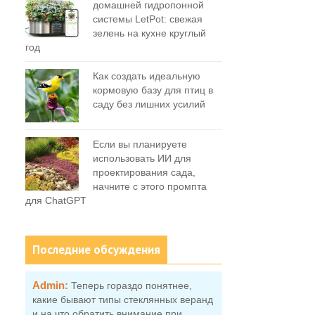
домашней гидропонной
системы LetPot: свежая
зелень на кухне круглый
год
Как создать идеальную
кормовую базу для птиц в
саду без лишних усилий
Если вы планируете
использовать ИИ для
проектирования сада,
начните с этого промпта
для ChatGPT
Последние обсуждения
Admin:
Теперь гораздо понятнее,
какие бывают типы стеклянных веранд
и на что обратить внимание при