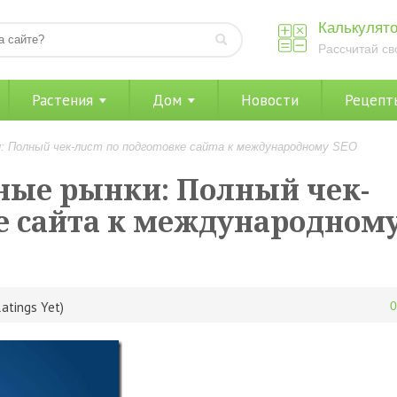
Калькулято
Рассчитай св
Растения
Дом
Новости
Рецепт
: Полный чек-лист по подготовке сайта к международному SEO
ные рынки: Полный чек-
ке сайта к международном
atings Yet)