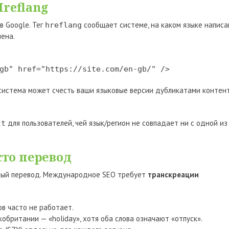
Hreflang
в Google. Тег
сообщает системе, на каком языке написа
hreflang
чена.
gb" href="https://site.com/en-gb/" />
 система может счесть ваши языковые версии дубликатами контент
для пользователей, чей язык/регион не совпадает ни с одной из
lt
сто перевод
ный перевод. Международное SEO требует
транскреации
в часто не работает.
кобритании — «holiday», хотя оба слова означают «отпуск».