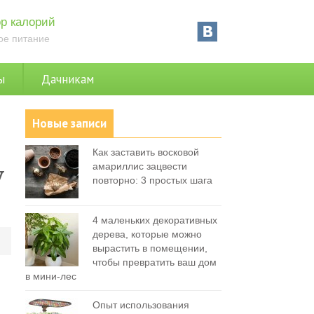
р калорий
ое питание
ы
Дачникам
Новые записи
Как заставить восковой
у
амариллис зацвести
повторно: 3 простых шага
4 маленьких декоративных
дерева, которые можно
0
вырастить в помещении,
чтобы превратить ваш дом
в мини-лес
Опыт использования