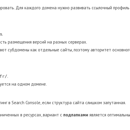
ровать. Для каждого домена нужно развивать ссылочный профиль
.
m
сть размещения версий на разных серверах.
ют субдомены как отдельные сайты, поэтому авторитет основног
.
fr/
уется на одном домене.
нг в Search Console, если структура сайта слишком запутанная.
ниченных в ресурсах, вариант с
подпапками
является оптимальн