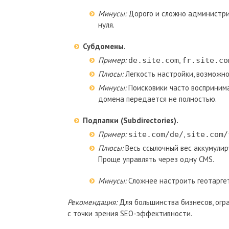
Минусы:
Дорого и сложно администри
нуля.
Субдомены.
Пример:
,
de.site.com
fr.site.co
Плюсы:
Легкость настройки, возможно
Минусы:
Поисковики часто воспринима
домена передается не полностью.
Подпапки (Subdirectories).
Пример:
,
site.com/de/
site.com/
Плюсы:
Весь ссылочный вес аккумулир
Проще управлять через одну CMS.
Минусы:
Сложнее настроить геотаргети
Рекомендация:
Для большинства бизнесов, огра
с точки зрения SEO-эффективности.