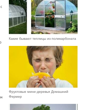
 с
Какие бывают теплицы из поликарбоната
о
Фруктовыe мини-деревья Домашний
Фермер
ым