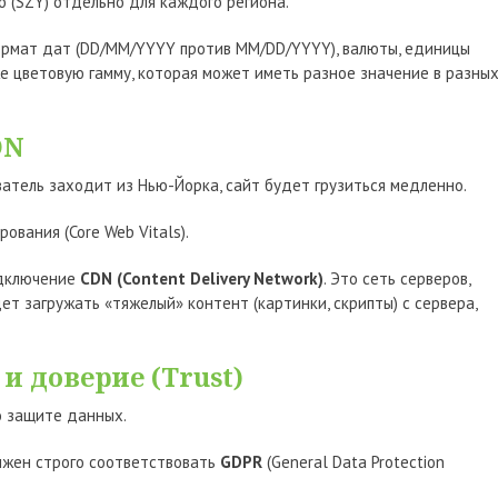
 (SZY) отдельно для каждого региона.
рмат дат (DD/MM/YYYY против MM/DD/YYYY), валюты, единицы
е цветовую гамму, которая может иметь разное значение в разны
DN
ватель заходит из Нью-Йорка, сайт будет грузиться медленно.
вания (Core Web Vitals).
одключение
CDN (Content Delivery Network)
. Это сеть серверов,
ет загружать «тяжелый» контент (картинки, скрипты) с сервера,
и доверие (Trust)
о защите данных.
лжен строго соответствовать
GDPR
(General Data Protection