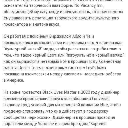
основателей творческой платформы No Vacancy Inn,
объединяющей музыку, моду и ночную жизнь, которая помогла
ему завоевать репутацию творческого эрудита, культурного
провокатора и знатока вкуса.
Он работал с покойным Вирджилом Абло и Ye и
воспользовался возможностью использовать то, что он назвал
“культурной жилкой” моды, чтобы рассказать потребителям о
том, что такое черный цвет, или “погрузить их в черный взгляд”,
как он выразился в интервью BoF в прошлом году. Совместная
работа Denim Tears с джинсовым гигантом Levi’s была
посвящена взаимосвязи между хлопком и наследием рабства
в Америке.
На волне протестов Black Lives Matter в 2020 году дизайнер
временно приостановил выпуск коллаборации Converse,
выдвинув ряд условий для материнской компании Nike, чтобы
продемонстрировать, что она действует в поддержку
сообщества чернокожих. Дизайнер и в прошлом проводил
параллели между Supreme и своим брендом. “Supreme