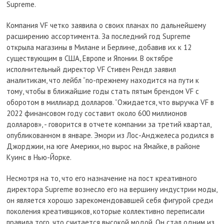
Supreme.
Компания VF четко заявила о своих планах по дальнейшему
расширению ассортимента. За последний год Supreme
открыла магазины в Милане и Берлине, добавив их к 12
существующим в США, Европе и Японии. В октябре
исполнительный директор VF Стивен Рендл заявил
аналитикам, что лейбл “по-прежнему находится на пути к
тому, чтобы в ближайшие годы стать пятым брендом VF с
оборотом в миллиард долларов. ”Ожидается, что выручка VF в
2022 финансовом году составит около 600 миллионов
долларов», - говорится в отчете компании за третий квартал,
опубликованном в январе. Эмори из Лос-Анджелеса родился в
Джорджии, на юге Америки, но вырос на Ямайке, в районе
Куинс в Нью-Йорке.
Несмотря на то, что его назначение на пост креативного
директора Supreme вознесло его на вершину индустрии моды,
он является хорошо зарекомендовавшей себя фигурой среди
поколения креативщиков, которые коллективно переписали
правила того, что считается высокой модой. Он стал одним из