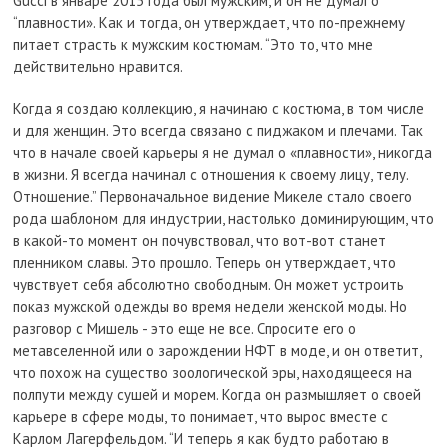
Gucci в январе 2015 года был мужским, и он не думал о
“плавности». Как и тогда, он утверждает, что по-прежнему
питает страсть к мужским костюмам. “Это то, что мне
действительно нравится.
Когда я создаю коллекцию, я начинаю с костюма, в том числе
и для женщин. Это всегда связано с пиджаком и плечами. Так
что в начале своей карьеры я не думал о «плавности», никогда
в жизни. Я всегда начинал с отношения к своему лицу, телу.
Отношение.” Первоначальное видение Микеле стало своего
рода шаблоном для индустрии, настолько доминирующим, что
в какой-то момент он почувствовал, что вот-вот станет
пленником славы. Это прошло. Теперь он утверждает, что
чувствует себя абсолютно свободным. Он может устроить
показ мужской одежды во время недели женской моды. Но
разговор с Мишель - это еще не все. Спросите его о
метавселенной или о зарождении НФТ в моде, и он ответит,
что похож на существо зоологической эры, находящееся на
полпути между сушей и морем. Когда он размышляет о своей
карьере в сфере моды, то понимает, что вырос вместе с
Карлом Лагерфельдом. “И теперь я как будто работаю в