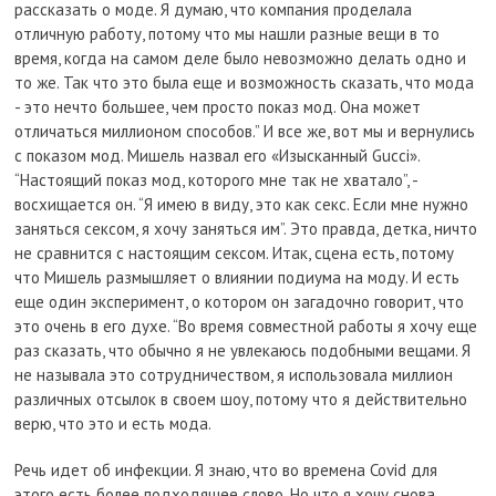
рассказать о моде. Я думаю, что компания проделала
отличную работу, потому что мы нашли разные вещи в то
время, когда на самом деле было невозможно делать одно и
то же. Так что это была еще и возможность сказать, что мода
- это нечто большее, чем просто показ мод. Она может
отличаться миллионом способов.” И все же, вот мы и вернулись
с показом мод. Мишель назвал его «Изысканный Gucci».
“Настоящий показ мод, которого мне так не хватало”, -
восхищается он. “Я имею в виду, это как секс. Если мне нужно
заняться сексом, я хочу заняться им”. Это правда, детка, ничто
не сравнится с настоящим сексом. Итак, сцена есть, потому
что Мишель размышляет о влиянии подиума на моду. И есть
еще один эксперимент, о котором он загадочно говорит, что
это очень в его духе. “Во время совместной работы я хочу еще
раз сказать, что обычно я не увлекаюсь подобными вещами. Я
не называла это сотрудничеством, я использовала миллион
различных отсылок в своем шоу, потому что я действительно
верю, что это и есть мода.
Речь идет об инфекции. Я знаю, что во времена Covid для
этого есть более подходящее слово. Но что я хочу снова