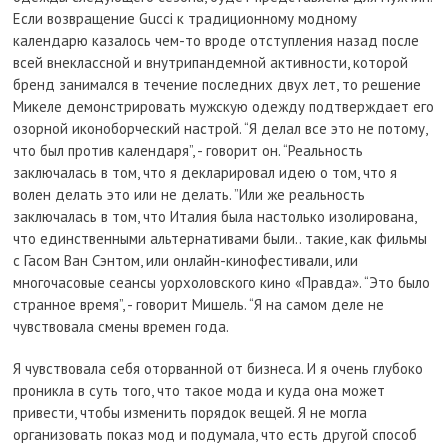
Если возвращение Gucci к традиционному модному
календарю казалось чем-то вроде отступления назад после
всей внеклассной и внутрипандемной активности, которой
бренд занимался в течение последних двух лет, то решение
Микеле демонстрировать мужскую одежду подтверждает его
озорной иконоборческий настрой. “Я делал все это не потому,
что был против календаря”, - говорит он. “Реальность
заключалась в том, что я декларировал идею о том, что я
волен делать это или не делать. ”Или же реальность
заключалась в том, что Италия была настолько изолирована,
что единственными альтернативами были.. такие, как фильмы
с Гасом Ван Сэнтом, или онлайн-кинофестивали, или
многочасовые сеансы уорхоловского кино «Правда». “Это было
странное время”, - говорит Мишель. “Я на самом деле не
чувствовала смены времен года.
Я чувствовала себя оторванной от бизнеса. И я очень глубоко
проникла в суть того, что такое мода и куда она может
привести, чтобы изменить порядок вещей. Я не могла
организовать показ мод и подумала, что есть другой способ