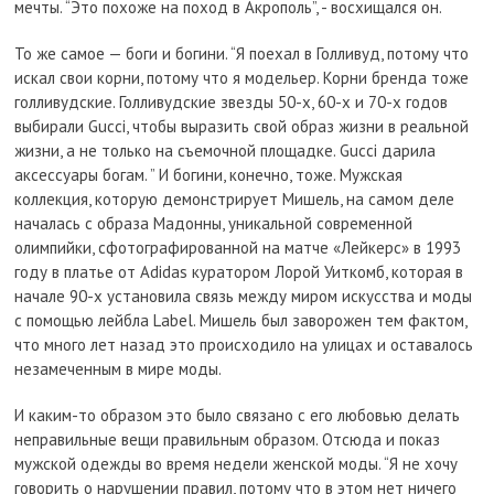
мечты. “Это похоже на поход в Акрополь”, - восхищался он.
То же самое — боги и богини. “Я поехал в Голливуд, потому что
искал свои корни, потому что я модельер. Корни бренда тоже
голливудские. Голливудские звезды 50-х, 60-х и 70-х годов
выбирали Gucci, чтобы выразить свой образ жизни в реальной
жизни, а не только на съемочной площадке. Gucci дарила
аксессуары богам. ” И богини, конечно, тоже. Мужская
коллекция, которую демонстрирует Мишель, на самом деле
началась с образа Мадонны, уникальной современной
олимпийки, сфотографированной на матче «Лейкерс» в 1993
году в платье от Adidas куратором Лорой Уиткомб, которая в
начале 90-х установила связь между миром искусства и моды
с помощью лейбла Label. Мишель был заворожен тем фактом,
что много лет назад это происходило на улицах и оставалось
незамеченным в мире моды.
И каким-то образом это было связано с его любовью делать
неправильные вещи правильным образом. Отсюда и показ
мужской одежды во время недели женской моды. “Я не хочу
говорить о нарушении правил, потому что в этом нет ничего