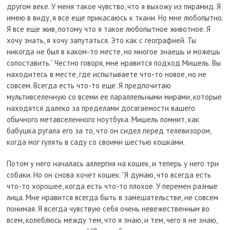
другом веке. У меня такое чувство, что я выхожу из пирамид. Я
имею в виду, я все еще прикасаюсь к ткани. Но мне любопытно.
Я все еще жив, потому что я такое любопытное животное. Я
хочу знать, я хочу запутаться. Это как с географией. Ты
никогда не был в каком-то месте, но многое знаешь и можешь
сопоставить.” Честно говоря, мне нравится подход Мишель. Вы
находитесь в месте, где испытываете что-то новое, но не
совсем. Всегда есть что-то еще. Я предпочитаю
мультивселенную со всеми ее параллельными мирами, которые
находятся далеко за пределами досягаемости вашего
обычного метавселенного ноутбука. Мишель помнит, как
бабушка ругала его за то, что он сидел перед телевизором,
когда мог гулять в саду со своими шестью кошками.
Потом у него началась аллергия на кошек, и теперь у него три
собаки. Но он снова хочет кошек. “Я думаю, что всегда есть
что-то хорошее, когда есть что-то плохое. У перемен разные
лица. Мне нравится всегда быть в замешательстве, не совсем
понимая. Я всегда чувствую себя очень невежественным во
всем, колеблюсь между тем, что я знаю, и тем, чего я не знаю,