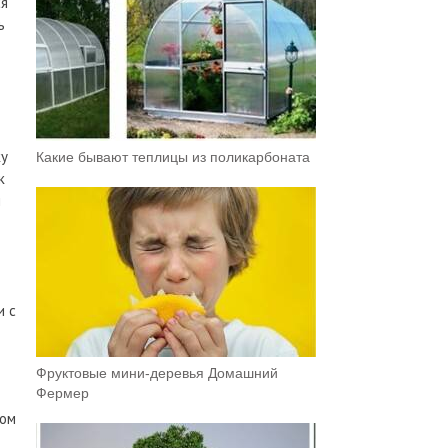
ся
ь
ку
Какие бывают теплицы из поликарбоната
к
й
и с
Фруктовыe мини-деревья Домашний
Фермер
том