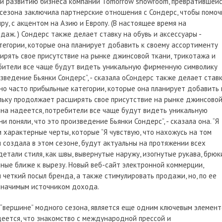
 и развитию бизнеса компании Tomorrow showroom, превратившей
 сезона заключила партнерские отношения с Сондерс, чтобы помоч
ру, с акцентом на Азию и Европу. (В настоящее время на
аж. ) Сондерс также делает ставку на обувь и аксессуары -
тегории, которые она планирует добавить к своему ассортименту
ширять свое присутствие на рынке джинсовой ткани, трикотажа и
ебители все чаще будут видеть уникальную фирменную символику
оизведение Бьянки Сондерс”, - сказала оСондерс также делает став
 но часто прибыльные категории, которые она планирует добавить 
ольку продолжает расширять свое присутствие на рынке джинсово
 она надеется, потребители все чаще будут видеть уникальную
и поняли, что это произведение Бьянки Сондерс”, - сказала она. “Я
и характерные черты, которые “Я чувствую, что нахожусь на том
я создала в этом сезоне, будут актуальны на протяжении всех
 детали стиля, как швы, вывернутые наружу, изогнутые рукава, брюк
нные ближе к вырезу. Новый веб-сайт электронной коммерции,
 четкий посыл бренда, а также стимулировать продажи, но, по ее
 значимым источником дохода.
, “вершине” модного сезона, является еще одним ключевым элемен
адеется, что знакомство с международной прессой и