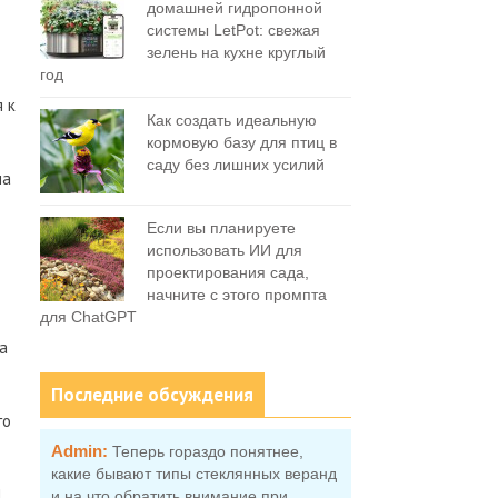
домашней гидропонной
системы LetPot: свежая
зелень на кухне круглый
год
 к
Как создать идеальную
кормовую базу для птиц в
саду без лишних усилий
ла
Если вы планируете
использовать ИИ для
проектирования сада,
начните с этого промпта
для ChatGPT
а
Последние обсуждения
го
Admin:
Теперь гораздо понятнее,
какие бывают типы стеклянных веранд
й
и на что обратить внимание при