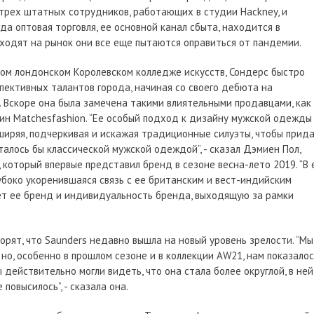
трех штатных сотрудников, работающих в студии Hackney, и
да оптовая торговля, ее основной канал сбыта, находится в
ыходят на рынок они все еще пытаются оправиться от пандемии.
ном лондонском Королевском колледже искусств, Сондерс быстро
пективных талантов города, начиная со своего дебюта на
 Вскоре она была замечена такими влиятельными продавцами, как
ин Matchesfashion. “Ее особый подход к дизайну мужской одежды
ширяя, подчеркивая и искажая традиционные силуэты, чтобы прид
талось бы классической мужской одеждой”, - сказал Дэмиен Пол,
 который впервые представил бренд в сезоне весна-лето 2019. “В 
убоко укоренившаяся связь с ее британским и вест-индийским
т ее бренд и индивидуальность бренда, выходящую за рамки
ворят, что Saunders недавно вышла на новый уровень зрелости. “Мы
но, особенно в прошлом сезоне и в коллекции AW21, нам показалос
ы действительно могли видеть, что она стала более округлой, в ней
повысилось”, - сказала она.