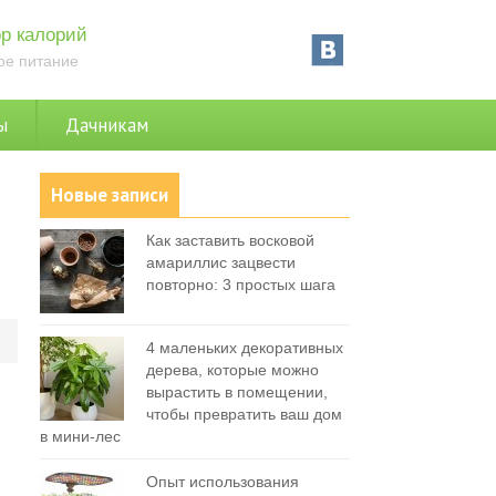
р калорий
ое питание
ы
Дачникам
Новые записи
Как заставить восковой
амариллис зацвести
повторно: 3 простых шага
0
4 маленьких декоративных
дерева, которые можно
вырастить в помещении,
чтобы превратить ваш дом
в мини-лес
Опыт использования