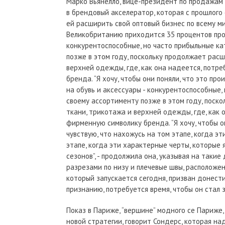
Марко Вьянелло, вице-президент по продажам
в брендовый акселератор, которая с прошлого
ей расширить свой оптовый бизнес по всему ми
Великобританию приходится 35 процентов прод
конкурентоспособные, но часто прибыльные ка
позже в этом году, поскольку продолжает рас
верхней одежды, где, как она надеется, потр
бренда. “Я хочу, чтобы они поняли, что это пр
на обувь и аксессуары - конкурентоспособные,
своему ассортименту позже в этом году, поск
ткани, трикотажа и верхней одежды, где, как
фирменную символику бренда. “Я хочу, чтобы он
чувствую, что нахожусь на том этапе, когда эт
этапе, когда эти характерные черты, которые 
сезонов”, - продолжила она, указывая на такие
разрезами по низу и плечевые швы, расположе
который запускается сегодня, призван донести
признанию, потребуется время, чтобы он стал
Показ в Париже, “вершине” модного се Париже
новой стратегии, говорит Сондерс, которая н