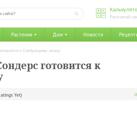
Калькулято
Рассчитай св
Растения
Дом
Новости
Рецепт
готовится к Следующему этапу
ондерс готовится к
у
atings Yet)