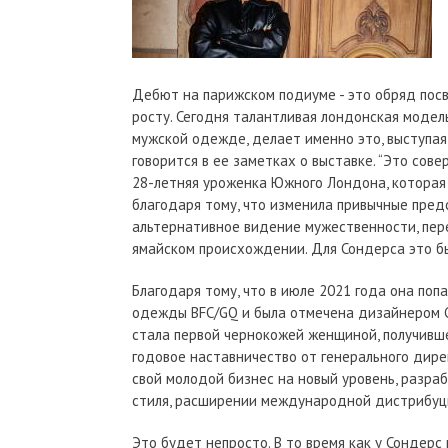
Дебют на парижском подиуме - это обряд пос
росту. Сегодня талантливая лондонская модел
мужской одежде, делает именно это, выступая в
говорится в ее заметках о выставке. “Это сове
28-летняя уроженка Южного Лондона, которая 
благодаря тому, что изменила привычные пре
альтернативное видение мужественности, пер
ямайском происхождении. Для Сондерса это бы
Благодаря тому, что в июле 2021 года она по
одежды BFC/GQ и была отмечена дизайнером Gu
стала первой чернокожей женщиной, получивше
годовое наставничество от генерального дире
свой молодой бизнес на новый уровень, разра
стиля, расширении международной дистрибуци
Это будет непросто. В то время как у Сондер