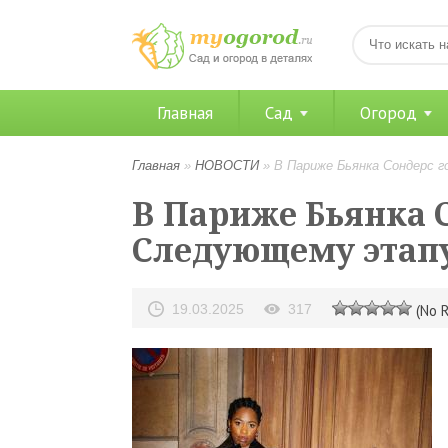
Главная
Сад
Огород
Главная
»
НОВОСТИ
»
В Париже Бьянка Сондерс 
В Париже Бьянка С
Следующему этап
19.03.2025
317
(No R