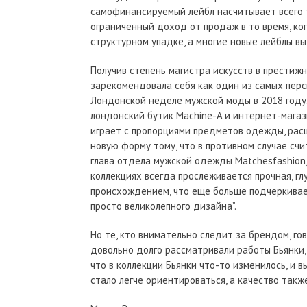
самофинансируемый лейбл насчитывает всего 
ограниченный доход от продаж в то время, ког
структурном упадке, а многие новые лейблы в
Получив степень магистра искусств в престиж
зарекомендовала себя как один из самых перс
Лондонской неделе мужской моды в 2018 году.
лондонский бутик Machine-A и интернет-магаз
играет с пропорциями предметов одежды, рас
новую форму тому, что в противном случае счи
глава отдела мужской одежды Matchesfashion,
коллекциях всегда прослеживается прочная, гл
происхождением, что еще больше подчеркивае
просто великолепного дизайна”.
Но те, кто внимательно следит за брендом, го
довольно долго рассматривали работы Бьянки, 
что в коллекции Бьянки что-то изменилось, и в
стало легче ориентироваться, а качество также 