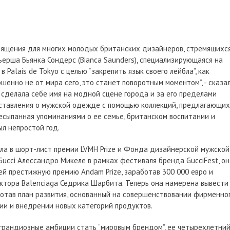
вящения для многих молодых британских дизайнеров, стремящихся
ьерша Бьянка Сондерс (Bianca Saunders), специализирующаяся на
 Palais de Tokyo с целью “закрепить язык своего лейбла”, как
ршенно не от мира сего, это станет поворотным моментом”, - сказа
сделала себе имя на модной сцене города и за его пределами
дставления о мужской одежде с помощью коллекций, предлагающих
есыпанная упоминаниями о ее семье, британском воспитании и
л непростой год.
пала в шорт-лист премии LVMH Prize и Фонда дизайнерской мужской
cci Алессандро Микеле в рамках фестиваля бренда GucciFest, он
й престижную премию Andam Prize, заработав 300 000 евро и
ктора Balenciaga Седрика Шарбита. Теперь она намерена вывести
ботав план развития, основанный на совершенствовании фирменно
и и внедрении новых категорий продуктов.
с грандиозные амбиции стать “мировым брендом”, ее четырехлетни