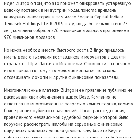
Идея Zilingo о том, что это поможет оцифровать устаревшую
цепочку поставок в индустрии моды, помогла привлечь
венчурных инвесторов, в том числе Sequoia Capital India и
Temasek Holdings Pte. В 2019 году, когда Бозе было всего 27
лет, компания собрала 226 миллионов долларов при оценке в
970 миллионов долларов.
Но из-за необходимости быстрого роста Zilingo пришлось
иметь дело с тысячами поставщиков и мерчантов в девяти
странах от Шри-Ланки до Индонезии. Сложности в конечном
итоге привели к тому, что молодая компания не смогла
отслеживать доходы и другие финансовые показатели.
Многомиллионные платежи Zilingo и ее правление публично не
раскрывали свои обвинения в адрес Bose. Компания не
ответила на многочисленные запросы о комментариях, помимо
более ранних публичных заявлений. “После расследования,
проведенного независимой судебной фирмой, которой было
поручено рассмотреть жалобы на серьезные финансовые
нарушения, компания решила уволить г-жу Анкити Боуз с
работы по уважительной причине и оставляет за собой право