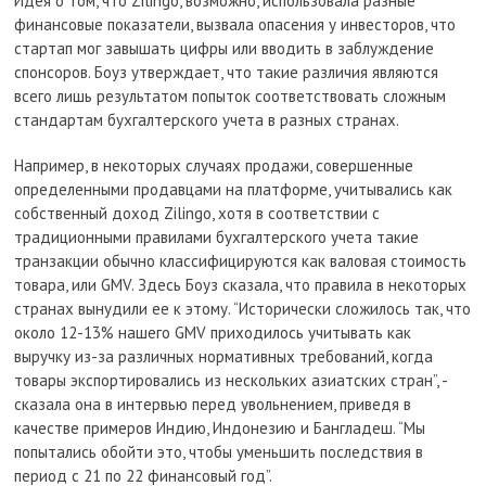
Идея о том, что Zilingo, возможно, использовала разные
финансовые показатели, вызвала опасения у инвесторов, что
стартап мог завышать цифры или вводить в заблуждение
спонсоров. Боуз утверждает, что такие различия являются
всего лишь результатом попыток соответствовать сложным
стандартам бухгалтерского учета в разных странах.
Например, в некоторых случаях продажи, совершенные
определенными продавцами на платформе, учитывались как
собственный доход Zilingo, хотя в соответствии с
традиционными правилами бухгалтерского учета такие
транзакции обычно классифицируются как валовая стоимость
товара, или GMV. Здесь Боуз сказала, что правила в некоторых
странах вынудили ее к этому. “Исторически сложилось так, что
около 12-13% нашего GMV приходилось учитывать как
выручку из-за различных нормативных требований, когда
товары экспортировались из нескольких азиатских стран”, -
сказала она в интервью перед увольнением, приведя в
качестве примеров Индию, Индонезию и Бангладеш. “Мы
попытались обойти это, чтобы уменьшить последствия в
период с 21 по 22 финансовый год”.