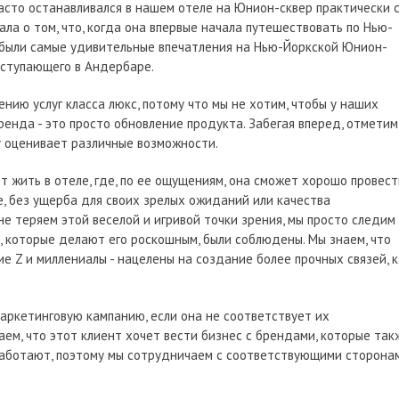
часто останавливался в нашем отеле на Юнион-сквер практически 
ала о том, что, когда она впервые начала путешествовать по Нью-
е были самые удивительные впечатления на Нью-Йоркской Юнион-
ыступающего в Андербаре.
нию услуг класса люкс, потому что мы не хотим, чтобы у наших
ренда - это просто обновление продукта. Забегая вперед, отметим
у оценивает различные возможности.
т жить в отеле, где, по ее ощущениям, она сможет хорошо провест
ие, без ущерба для своих зрелых ожиданий или качества
не теряем этой веселой и игривой точки зрения, мы просто следим
, которые делают его роскошным, были соблюдены. Мы знаем, что
е Z и миллениалы - нацелены на создание более прочных связей, к
маркетинговую кампанию, если она не соответствует их
аем, что этот клиент хочет вести бизнес с брендами, которые так
работают, поэтому мы сотрудничаем с соответствующими сторонам