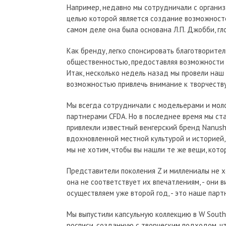
Например, недавно мы сотрудничали с органи
целью которой является создание возможносте
самом деле она была основана Л.П. Джобби, г
Как бренду, легко спонсировать благотворите
общественностью, предоставляя возможности д
Итак, несколько недель назад мы провели наш
возможностью привлечь внимание к творчеству
Мы всегда сотрудничали с модельерами и мол
партнерами CFDA. Но в последнее время мы ст
привлекли известный венгерский бренд Nanush
вдохновленной местной культурой и историей,
мы не хотим, чтобы вы нашли те же вещи, кот
Представители поколения Z и миллениалы не х
она не соответствует их впечатлениям, - они 
осуществляем уже второй год, - это наше пар
Мы выпустили капсульную коллекцию в W South
росписи, созданную с творческим подходом, ч