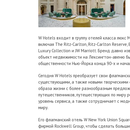
W Hotels входит в группу отелей класса люкс M
включая The Ritz-Carlton, Ritz-Carlton Reserve, B
Luxury Collection и JW Marriott. Бренд давно и
объект недвижимости на Лексингтон-авеню бы
общественности Нью-Йорка конца 90-х и начал
Сегодня W Hotels преобразует свои флагманск
существующими, а также новыми творческими 
образа жизни с более разнообразным предло
путешественников, путешествующих по миру р
уровень сервиса, а также сотрудничает с мо
миру.
Его флагманский отель W New York Union Squa
фирмой Rockwell Group, чтобы сделать больши