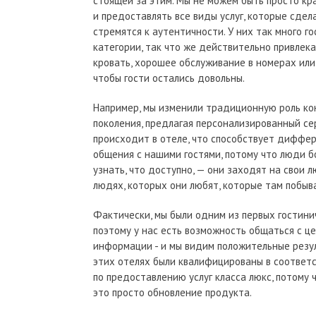
стоящей за этим. Мы не можем быть просто к
и предоставлять все виды услуг, которые сде
стремятся к аутентичности. У них так много г
категории, так что же действительно привлек
кровать, хорошее обслуживание в номерах или 
чтобы гости остались довольны.
Например, мы изменили традиционную роль кон
поколения, предлагая персонализированный сер
происходит в отеле, что способствует диффе
общения с нашими гостями, потому что люди б
узнать, что доступно, — они заходят на свои 
людях, которых они любят, которые там побыв
Фактически, мы были одним из первых гостини
поэтому у нас есть возможность общаться с 
информации - и мы видим положительные резул
этих отелях были квалифицированы в соответ
по предоставлению услуг класса люкс, потому 
это просто обновление продукта.