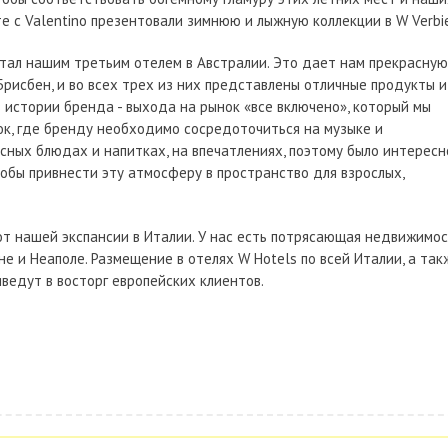
те с Valentino презентовали зимнюю и лыжную коллекции в W Verbie
тал нашим третьим отелем в Австралии. Это дает нам прекрасную
рисбен, и во всех трех из них представлены отличные продукты и
в истории бренда - выхода на рынок «все включено», который мы
ок, где бренду необходимо сосредоточиться на музыке и
усных блюдах и напитках, на впечатлениях, поэтому было интересн
тобы привнести эту атмосферу в пространство для взрослых,
е от нашей экспансии в Италии. У нас есть потрясающая недвижимо
не и Неаполе. Размещение в отелях W Hotels по всей Италии, а так
ведут в восторг европейских клиентов.