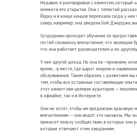
Недавно я разговаривал с клиентом, который 
момента его открытия. Она с теплотой рассказ
Йорку и в конце концов переехала сюда, у не
сквер, например, она увидела Бой Джорджа, в
Сотрудники проходят обучение по предоставле
гостей сложилось впечатление, что эволюция б
что она работает руководителем и по-другом
У нее другой доход. Но она по—прежнему хоче
время, - в месте, где царит энергия и оживлен
обслуживания. Таким образом, с развитием мы 
тем, чтобы все остальные составляющие опыта
этот клиент или целевая аудитория — поколени
в офлайне, так и в Интернете.
Они не хотят, чтобы им предлагали красивую 
впечатлениям — они видят это насквозь. Мы зн
приносят пользу сообществам, в которых они 
которые отвечают этим ожиданиям.