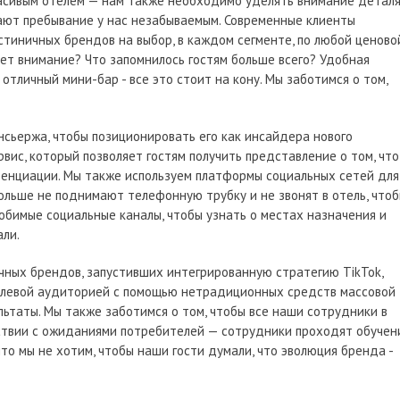
расивым отелем — нам также необходимо уделять внимание детал
лают пребывание у нас незабываемым. Современные клиенты
остиничных брендов на выбор, в каждом сегменте, по любой ценово
ает внимание? Что запомнилось гостям больше всего? Удобная
отличный мини-бар - все это стоит на кону. Мы заботимся о том,
сьержа, чтобы позиционировать его как инсайдера нового
вис, который позволяет гостям получить представление о том, что
ренциации. Мы также используем платформы социальных сетей для
ольше не поднимают телефонную трубку и не звонят в отель, что
любимые социальные каналы, чтобы узнать о местах назначения и
али.
чных брендов, запустивших интегрированную стратегию TikTok,
целевой аудиторией с помощью нетрадиционных средств массовой
ьтаты. Мы также заботимся о том, чтобы все наши сотрудники в
ствии с ожиданиями потребителей — сотрудники проходят обучен
что мы не хотим, чтобы наши гости думали, что эволюция бренда -