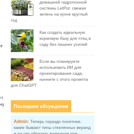
домашней гидропонной
системы LetPot: свежая
зелень на кухне круглый
год
Как создать идеальную
кормовую базу для птиц в
саду без лишних усилий
he
Если вы планируете
использовать ИИ для
проектирования сада,
начните с этого промпта
для ChatGPT
ет
му
Последние обсуждения
Admin:
Теперь гораздо понятнее,
какие бывают типы стеклянных веранд
и на что обратить внимание при