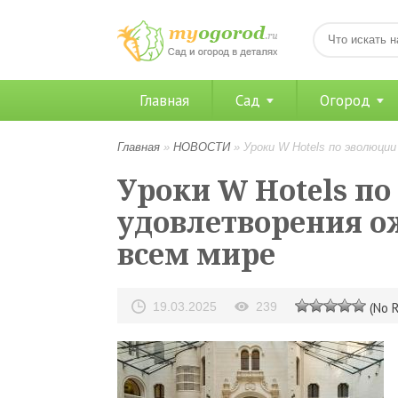
Главная
Сад
Огород
Главная
»
НОВОСТИ
»
Уроки W Hotels по эволюци
Уроки W Hotels п
удовлетворения о
всем мире
19.03.2025
239
(No R