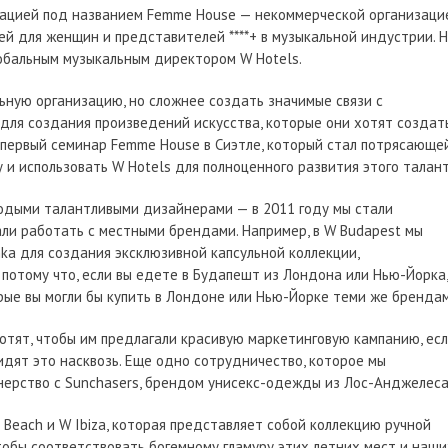
зацией под названием Femme House — некоммерческой организаци
й для женщин и представителей ****+ в музыкальной индустрии. 
лобальным музыкальным директором W Hotels.
льную организацию, но сложнее создать значимые связи с
ля создания произведений искусства, которые они хотят создать
 первый семинар Femme House в Сиэтле, который стал потрясающе
 и использовать W Hotels для полноценного развития этого талант
одыми талантливыми дизайнерами — в 2011 году мы стали
али работать с местными брендами. Например, в W Budapest мы
ka для создания эксклюзивной капсульной коллекции,
 потому что, если вы едете в Будапешт из Лондона или Нью-Йорка,
орые вы могли бы купить в Лондоне или Нью-Йорке теми же брендам
отят, чтобы им предлагали красивую маркетинговую кампанию, ес
видят это насквозь. Еще одно сотрудничество, которое мы
тнерство с Sunchasers, брендом унисекс-одежды из Лос-Анджелеса
 Beach и W Ibiza, которая представляет собой коллекцию ручной
тобы соответствовать богемному гламуру этих летних мест и наши