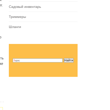
r.
Садовый инвентарь
Триммеры
Шланги
о
сть
же