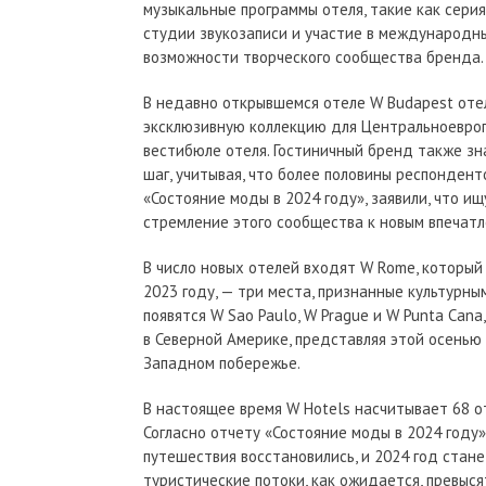
музыкальные программы отеля, такие как сери
студии звукозаписи и участие в международн
возможности творческого сообщества бренда.
В недавно открывшемся отеле W Budapest оте
эксклюзивную коллекцию для Центральноевроп
вестибюле отеля. Гостиничный бренд также зн
шаг, учитывая, что более половины респондент
«Состояние моды в 2024 году», заявили, что и
стремление этого сообщества к новым впечатл
В число новых отелей входят W Rome, который 
2023 году, — три места, признанные культурны
появятся W Sao Paulo, W Prague и W Punta Can
в Северной Америке, представляя этой осенью
Западном побережье.
В настоящее время W Hotels насчитывает 68 от
Согласно отчету «Состояние моды в 2024 году
путешествия восстановились, и 2024 год стане
туристические потоки, как ожидается, превыс