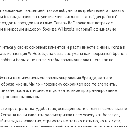
ей, вызванное пандемией, также побудило потребителей отдавать
 благам, и привело к увеличению числа поездок “для работы” -
ездок и поездок на отдых. Теперь BoF проводит встречу с
 и мировым лидером бренда W Hotels, который официально
учиться у своих основных клиентов и расти вместе с ними. Когда в
ась концепция W Hotels, она была задумана как прорывной бренд 
обби и бары, а не на то, чтобы позиционировать его как по-
ботали над изменением позиционирования бренда, над его
 образа жизни. Мы по—прежнему сохраняем все те элементы,
изайн, продукт, игривое и увлекательное программирование,
 с роскошным опытом.
и пространства, удобствах, оснащенности отеля и, самое главно
 Сегодня наши клиенты рассматривают эту услугу как базовую,
ители, как известно, стремятся не только к стилю, но и к сути,