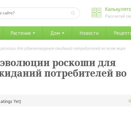
Калькулято
Рассчитай св
Растения
Дом
Новости
Рецепт
и роскоши для удовлетворения ожиданий потребителей во всем мире
о эволюции роскоши для
жиданий потребителей во
atings Yet)