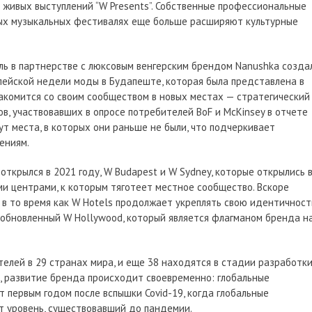
я живых выступлений “W Presents”. Собственные профессиональные
ых музыкальных фестивалях еще больше расширяют культурные
ль в партнерстве с люксовым венгерским брендом Nanushka созда
ейской недели моды в Будапеште, которая была представлена в
акомится со своим сообществом в новых местах — стратегический
ов, участвовавших в опросе потребителей BoF и McKinsey в отчете
щут места, в которых они раньше не были, что подчеркивает
ениям.
открылся в 2021 году, W Budapest и W Sydney, которые открылись 
ми центрами, к которым тяготеет местное сообщество. Вскоре
a, в то время как W Hotels продолжает укреплять свою идентичност
 обновленный W Hollywood, который является флагманом бренда н
елей в 29 странах мира, и еще 38 находятся в стадии разработки
», развитие бренда происходит своевременно: глобальные
т первым годом после вспышки Covid-19, когда глобальные
ят уровень, существовавший до пандемии.