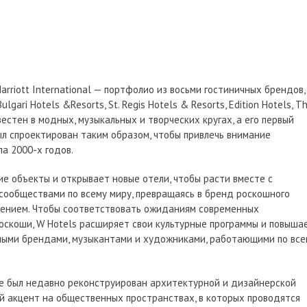
arriott International — портфолио из восьми гостиничных брендов,
ulgari Hotels &Resorts, St. Regis Hotels & Resorts, Edition Hotels, T
звестен в модных, музыкальных и творческих кругах, а его первый
л спроектирован таким образом, чтобы привлечь внимание
а 2000-х годов.
ие объекты и открывает новые отели, чтобы расти вместе с
сообществами по всему миру, превращаясь в бренд роскошного
жением. Чтобы соответствовать ожиданиям современных
оскоши, W Hotels расширяет свои культурные программы и повыша
дными брендами, музыкантами и художниками, работающими по все
re был недавно реконструирован архитектурной и дизайнерской
й акцент на общественных пространствах, в которых проводятся