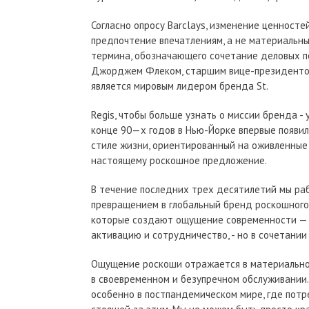
Согласно опросу Barclays, изменение ценност
предпочтение впечатлениям, а не материальным
термина, обозначающего сочетание деловых по
Джорджем Флеком, старшим вице-президентом
является мировым лидером бренда St.
Regis, чтобы больше узнать о миссии бренда - 
конце 90—х годов в Нью-Йорке впервые появил
стиле жизни, ориентированный на оживленные л
настоящему роскошное предложение.
В течение последних трех десятилетий мы ра
превращением в глобальный бренд роскошного
которые создают ощущение современности — д
активацию и сотрудничество, - но в сочетании
Ощущение роскоши отражается в материальност
в своевременном и безупречном обслуживании.
особенно в постпандемическом мире, где потреб