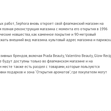
ых работ, Sephora вновь откроет свой флагманский магазин на
я полная реконструкция магазина с момента его открытия в 1996
ические новшества, как каменное покрытие и 90-метровый
ажать внешний вид магазина. культовый адрес магазина и парижск
ивных брендов, включая Prada Beauty, Valentino Beauty, Glow Recip
рые будут доступны только во флагманском магазине и на
м месте также есть раздел с товарами, которые пользуются
овки подарков и зона “Открытия ароматов”, где покупатели могут