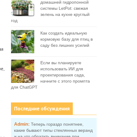
домашней гидропонной
системы LetPot: свежая
зелень на кухне круглый
год
Как создать идеальную
кормовую базу для птиц в
саду без лишних усилий
ая
Если вы планируете
e,
использовать ИИ для
проектирования сада,
начните с этого промпта
для ChatGPT
Последние обсуждения
Admin:
Теперь гораздо понятнее,
какие бывают типы стеклянных веранд
и на что обратить внимание при