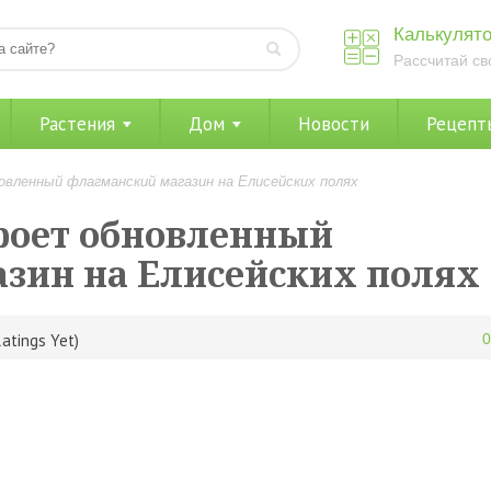
Калькулято
Рассчитай св
Растения
Дом
Новости
Рецепт
овленный флагманский магазин на Елисейских полях
кроет обновленный
зин на Елисейских полях
atings Yet)