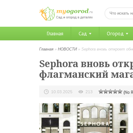
Главная
Сад
Огород
Главная
»
НОВОСТИ
»
Sephora вновь откроет обн
Sephora вновь от
флагманский мага
10.03.2025
213
(No R