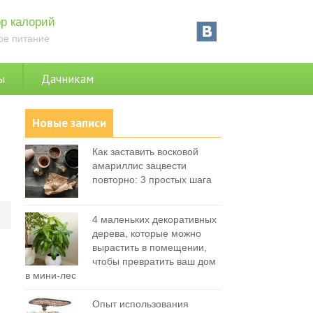
р калорий
ое питание
ы
Дачникам
Новые записи
Как заставить восковой
амариллис зацвести
повторно: 3 простых шага
0
4 маленьких декоративных
дерева, которые можно
вырастить в помещении,
чтобы превратить ваш дом
в мини-лес
Опыт использования