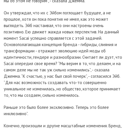
мы об этом не говорим”, - сказала Джемма.
Он утверждал, что их с Эйбом поглощает будущее, а не
прошлое, хотя он пока понятия не имел, как это может
выглядеть. Эйб настаивал, что они настроены очень
позитивно. Ею движет жажда новых перспектив. На данный
момент Sacai успешно справляется с этой задачей.
Основополагающая концепция бренда - гибриды, слияния и
трансформации - отражает эволюцию идей моды об
идентичности, гендере и разнообразии. Считает ли дуэт, что
Sacai опередил свое время? “Мы верим в то, что делаем, и на
самом деле мы не так уж сильно изменились”, - сказала
Джемма. “К счастью, у нас был свой почерк”, - согласился Эйб.
“Для нас возможность создавать что-то совершенно
уникальное не изменилась, но общество, которое принимает
то, что мы создаем, сильно изменилось.
Раньше это было более эксклюзивно. Теперь это более
инклюзивно”.
Конечно, произошли и другие масштабные изменения. Бренд,