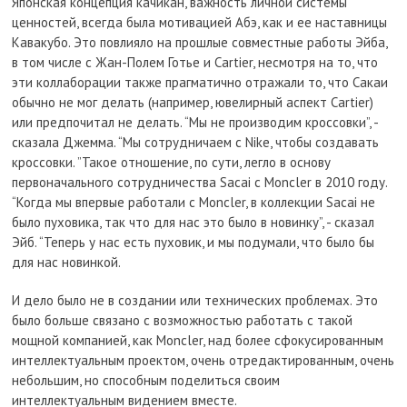
Японская концепция качикан, важность личной системы
ценностей, всегда была мотивацией Абэ, как и ее наставницы
Кавакубо. Это повлияло на прошлые совместные работы Эйба,
в том числе с Жан-Полем Готье и Cartier, несмотря на то, что
эти коллаборации также прагматично отражали то, что Сакаи
обычно не мог делать (например, ювелирный аспект Cartier)
или предпочитал не делать. “Мы не производим кроссовки”, -
сказала Джемма. “Мы сотрудничаем с Nike, чтобы создавать
кроссовки. ”Такое отношение, по сути, легло в основу
первоначального сотрудничества Sacai с Moncler в 2010 году.
“Когда мы впервые работали с Moncler, в коллекции Sacai не
было пуховика, так что для нас это было в новинку”, - сказал
Эйб. “Теперь у нас есть пуховик, и мы подумали, что было бы
для нас новинкой.
И дело было не в создании или технических проблемах. Это
было больше связано с возможностью работать с такой
мощной компанией, как Moncler, над более сфокусированным
интеллектуальным проектом, очень отредактированным, очень
небольшим, но способным поделиться своим
интеллектуальным видением вместе.