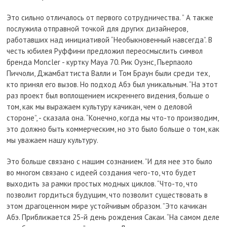
Это сильно отличалось от первого сотрудничества. ” А также
послужила отправной точкой для других дизайнеров,
работавших над инициативой “Необыкновенный навсегда”. В
честь юбилея Руффини предложил переосмыслить символ
бренда Moncler - куртку Maya 70. Рик Оуэнс, Пьерпаоло
Пиччоли, Джамбаттиста Валли и Том Браун были среди тех,
кто принял его вызов. Но подход Абэ был уникальным. “На этот
раз проект был воплощением искреннего видения, больше о
том, как мы выражаем культуру качикан, чем о деловой
стороне”, - сказала она. “Конечно, когда мы что-то производим,
это должно быть коммерческим, но это было больше о том, как
мы уважаем нашу культуру.
Это больше связано с нашим сознанием. ”И для нее это было
во многом связано с идеей создания чего-то, что будет
выходить за рамки простых модных циклов. “Что-то, что
позволит гордиться будущим, что позволит существовать в
этом драгоценном мире устойчивым образом. ”Это качикан
Абэ. Приближается 25-й день рождения Сакаи. “На самом деле