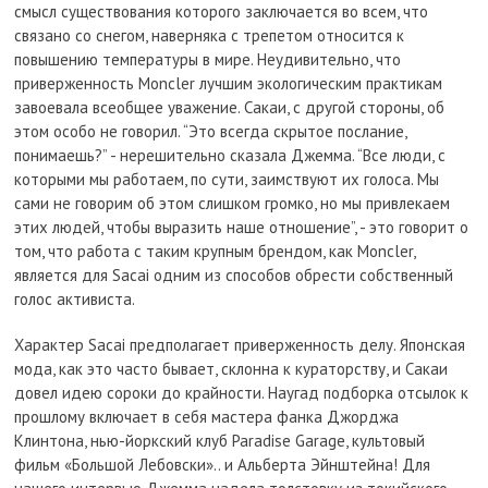
смысл существования которого заключается во всем, что
связано со снегом, наверняка с трепетом относится к
повышению температуры в мире. Неудивительно, что
приверженность Moncler лучшим экологическим практикам
завоевала всеобщее уважение. Сакаи, с другой стороны, об
этом особо не говорил. “Это всегда скрытое послание,
понимаешь?” - нерешительно сказала Джемма. “Все люди, с
которыми мы работаем, по сути, заимствуют их голоса. Мы
сами не говорим об этом слишком громко, но мы привлекаем
этих людей, чтобы выразить наше отношение”, - это говорит о
том, что работа с таким крупным брендом, как Moncler,
является для Sacai одним из способов обрести собственный
голос активиста.
Характер Sacai предполагает приверженность делу. Японская
мода, как это часто бывает, склонна к кураторству, и Сакаи
довел идею сороки до крайности. Наугад подборка отсылок к
прошлому включает в себя мастера фанка Джорджа
Клинтона, нью-йоркский клуб Paradise Garage, культовый
фильм «Большой Лебовски».. и Альберта Эйнштейна! Для