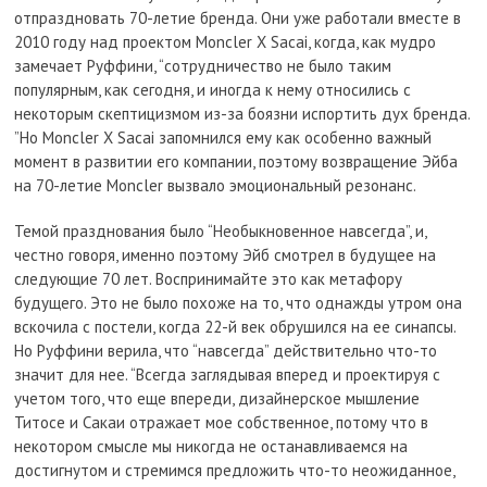
отпраздновать 70-летие бренда. Они уже работали вместе в
2010 году над проектом Moncler X Sacai, когда, как мудро
замечает Руффини, “сотрудничество не было таким
популярным, как сегодня, и иногда к нему относились с
некоторым скептицизмом из-за боязни испортить дух бренда.
”Но Moncler X Sacai запомнился ему как особенно важный
момент в развитии его компании, поэтому возвращение Эйба
на 70-летие Moncler вызвало эмоциональный резонанс.
Темой празднования было “Необыкновенное навсегда”, и,
честно говоря, именно поэтому Эйб смотрел в будущее на
следующие 70 лет. Воспринимайте это как метафору
будущего. Это не было похоже на то, что однажды утром она
вскочила с постели, когда 22-й век обрушился на ее синапсы.
Но Руффини верила, что “навсегда” действительно что-то
значит для нее. “Всегда заглядывая вперед и проектируя с
учетом того, что еще впереди, дизайнерское мышление
Титосе и Сакаи отражает мое собственное, потому что в
некотором смысле мы никогда не останавливаемся на
достигнутом и стремимся предложить что-то неожиданное,