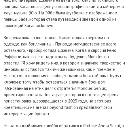
нашего интервью Джемма надела толстовку из токийского
поп-апа Sacai, посвященную новым графическим дизайнерам и
хаус-музыке 90-х. На Эйбе была футболка с изображением
певицы Sade, которая стала путеводной звездой одной из
коллекций Sacai lockdown.
Во время показа шел дождь. Капли дождя сверкали на
одежде, как бриллианты. - Природа могущественнее всего
остального, - пробормотала Джемма. Когда я спросил Ремо
Руффини, каковы его надежды на будущее Moncler, он
ответил: “Я хочу видеть мир, в котором значимое творчество и
инновации остаются такими же мощными, как и прежде, и
место, где отношения с сообществами и богатый опыт будут
ключом к тому, чтобы оставаться значимым брендом.
”Основанная на этих целях стратегия Moncler Genius,
ориентированная на Instagram, которая в настоящее время
приостановлена, возвращается в 2023 году, на этот раз
креативщики из arenas beyond fashion предлагают свои
интерпретации бренда.
Но на данный момент лейбл обратился к Chitose Abe и Sacai, а