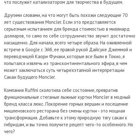
что послужит катализатором для творчества в будущем.
Другими словами, на что могут быть похожи следующие 70
лет существования Moncler. Если это представляется
серьезным испытанием для бренда стоимостью в миллиард
долларов, то само по себе сотрудничество звучит достаточно
насыщенно. Для начала, всего четыре образа. На оживленной
встрече в Google с Эйб, ее правой рукой Дайсуке Джеммой и
переводчицей Каори Фунаки, которые все были в Токио, я
попытался извлечь из трансконтинентального эфира, в чем
может заключаться суть четырехэтапной интерпретации
Сакаи будущего Moncler.
Компания Ruffini сколотила себе состояние, превратив
функциональные стеганые лыжные куртки Moncler в модный
бренд класса люкс. Покорение горных вершин и посещение
мишленовского ресторана без смены куртки - это мощная
трансформация. Добавьте к этому природную тягу сакаи к
гибридам, и вы точно получите рецепт чего-то особенного. Но
чего?