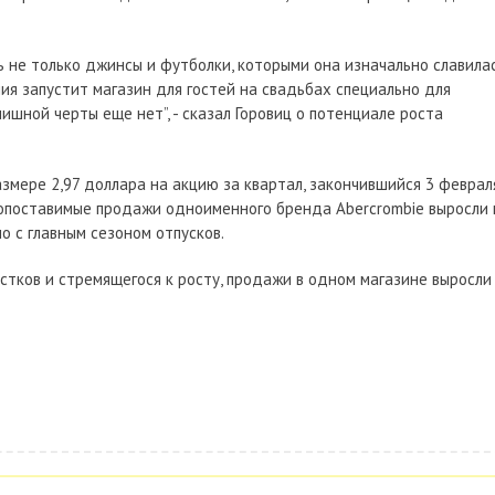
ь не только джинсы и футболки, которыми она изначально славилас
ния запустит магазин для гостей на свадьбах специально для
ишной черты еще нет”, - сказал Горовиц о потенциале роста
змере 2,97 доллара на акцию за квартал, закончившийся 3 февраля
 Сопоставимые продажи одноименного бренда Abercrombie выросли 
о с главным сезоном отпусков.
остков и стремящегося к росту, продажи в одном магазине выросли