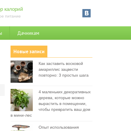
р калорий
ое питание
ы
Дачникам
Новые записи
Как заставить восковой
амариллис зацвести
повторно: 3 простых шага
0
4 маленьких декоративных
дерева, которые можно
вырастить в помещении,
чтобы превратить ваш дом
в мини-лес
Опыт использования