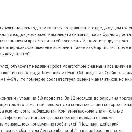
т выручки на весь год замедлится по сравнению с предыдущим годо
вли одеждой, возможно, наконец-то снизятся после бурного роста.
миллениалов и представителей поколения Z, демонстрирует рост
ие американские швейные компании, такие как Gap Inc., которые в
ть покупателей.
witz) объясняет недавний рост Abercrombie сильными позициями в
и спортивная одежда. Компания из Нью-Олбани, штат Огайо, заявила
 на 4-6%, что примерно соответствует оценкам аналитиков, но ни
компании упали на 3,8 процента. За 12 месяцев до закрытия торго
роцентов. Это заметный поворот для компании, акции которой четы
 за всю историю наблюдений. Компания вложила значительные
неэффективные магазины и экспериментировала с новыми
ть меняющиеся привычки потребителей. “Наш план действий
 рынок сбыта для Abercrombie adult”, - сказал Горовиц в ходе