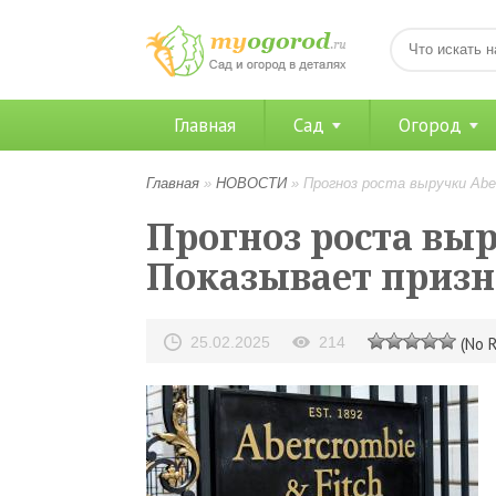
Главная
Сад
Огород
Главная
»
НОВОСТИ
»
Прогноз роста выручки Abe
Прогноз роста вы
Показывает призн
25.02.2025
214
(No R