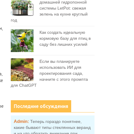
домашней гидропонной
системы LetPot: свежая
зелень на кухне круглый
год
м,
Как создать идеальную
кормовую базу для птиц в
саду без лишних усилий
Если вы планируете
использовать ИИ для
,
проектирования сада,
начните с этого промпта
же
для ChatGPT
в
Последние обсуждения
ре
Admin:
Теперь гораздо понятнее,
какие бывают типы стеклянных веранд
и на что обратить внимание при