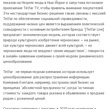
показов на Неделе моды в Нью-Йорке и запустила потоковое
приложение Telfar TV, чтобы привлечь внимание покупателей.
Эти нестандартные бизнес-решения также связаны с миссией
Telfar по обеспечению социальной справедливости,
поддержание низких цен является выражением политической
солидарности с основным потребителем бренда. “[Telfar Live]
предлагает экономическую модель, которая соответствует
природе культурного изобретения чернокожих — на рынке,
где культура чернокожих движет всей культурой, — но
чернокожие люди не владеют своим имуществом”, - говорится
в онлайн-заявлении компании о своей модели динамического
ценообразования.
Telfar - не первая модная компания, которая использует
ценообразование для распространения информации.
Компания Everlane, например, построила свой бизнес на
принципах “абсолютной прозрачности”, когда “истинная
стоимость” каждого товара указана в объявлениях о продаже
рядом с розничной ценой.
Стратегия сопряжена с рисками: в 2020 году нынешние и