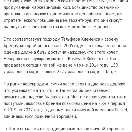
Не говоря уже об экономической стороне Telfar Live, это еще и
продуманный маркетинговый ход. Большинство розничных
продавцов используют динамическое ценообразование для
стратегического повышения цен, гарантируя, что они смогут
вытянуть из своих клиентов как можно больше денег.
Это соответствует подходу Тельфара Клеменса к своему
бренду, который он основал в 2005 году: высококачественная
одежда должна быть доступна каждому, кто этого хочет.
Невероятно популярная модель “Bushwick Birkin” от Telfar
продается сегодня по той же цене, что и в 2014 году: 150
долларов за модель mini и 257 долларов за модель large.
На рынке перепродажи сумки часто стоят в два раза дороже,
что указывает на то, что Telfar могла бы значительно
повысить цены, если бы захотела. Многие ее конкуренты так и
поступили: люксовые бренды повысили цены на 25% в период
с 2019 по 2022 год, по данным аналитической компании Edited,
занимающейся розничной торговлей.
Telfar отказалась от традиционных для розничной торговли