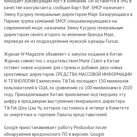
покидает руководящий пост в компании. Он останется в IMG в
качестве консультанта, сообщил Барт BoF. SMCP назначает
Элину Кусурну генеральным директором Maje. Базирующаяся в
Париже группа компаний SMCP, специализирующаяся на
современной моде, назначила Элину Кусурну генеральным
директором своего второго по величине бренда Maje,
переведя ее из подразделения мужской одежды Fursac.
Журнал W Magazine объявляет о запуске издания в Китае.
Журнал совместно с издательством Marie Claire в Китае
готовит новое издание для страны и добавил двух новых
креативных директоров. СРЕДСТВА МАССОВОЙ ИНФОРМАЦИИ
И ТЕХНОЛОГИИ Ежемесячно TikTok посещают 150 миллионов
пользователей в США, по сравнению со 100 миллионами в 2020
году. Принадлежащее Китаю приложение подтвердило эту
цифру в преддверии выступления генерального директора
TikTok Шоу Цзы Чу, которое состоялось в четверг в Комитете
по энергетике и торговле Палаты представителей.
Google приостанавливает работу Pinduoduo после
обнаружения вредоносного ПО в версиях. Google