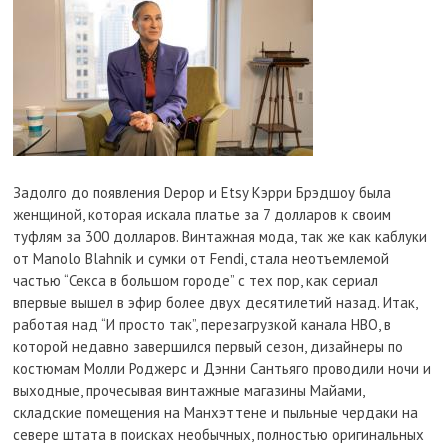
Задолго до появления Depop и Etsy Кэрри Брэдшоу была
женщиной, которая искала платье за 7 долларов к своим
туфлям за 300 долларов. Винтажная мода, так же как каблуки
от Manolo Blahnik и сумки от Fendi, стала неотъемлемой
частью “Секса в большом городе” с тех пор, как сериал
впервые вышел в эфир более двух десятилетий назад. Итак,
работая над “И просто так”, перезагрузкой канала HBO, в
которой недавно завершился первый сезон, дизайнеры по
костюмам Молли Роджерс и Дэнни Сантьяго проводили ночи и
выходные, прочесывая винтажные магазины Майами,
складские помещения на Манхэттене и пыльные чердаки на
севере штата в поисках необычных, полностью оригинальных