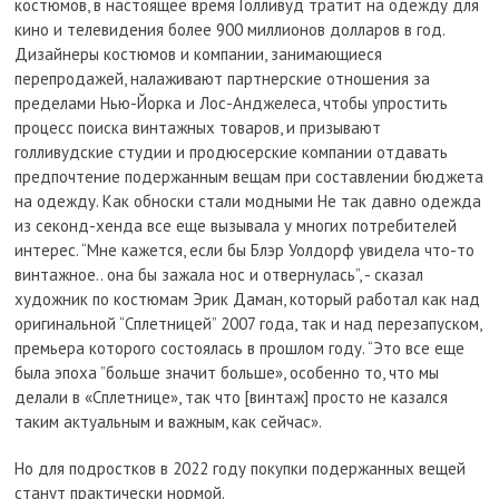
костюмов, в настоящее время Голливуд тратит на одежду для
кино и телевидения более 900 миллионов долларов в год.
Дизайнеры костюмов и компании, занимающиеся
перепродажей, налаживают партнерские отношения за
пределами Нью-Йорка и Лос-Анджелеса, чтобы упростить
процесс поиска винтажных товаров, и призывают
голливудские студии и продюсерские компании отдавать
предпочтение подержанным вещам при составлении бюджета
на одежду. Как обноски стали модными Не так давно одежда
из секонд-хенда все еще вызывала у многих потребителей
интерес. “Мне кажется, если бы Блэр Уолдорф увидела что-то
винтажное.. она бы зажала нос и отвернулась”, - сказал
художник по костюмам Эрик Даман, который работал как над
оригинальной “Сплетницей” 2007 года, так и над перезапуском,
премьера которого состоялась в прошлом году. “Это все еще
была эпоха ”больше значит больше», особенно то, что мы
делали в «Сплетнице», так что [винтаж] просто не казался
таким актуальным и важным, как сейчас».
Но для подростков в 2022 году покупки подержанных вещей
станут практически нормой.