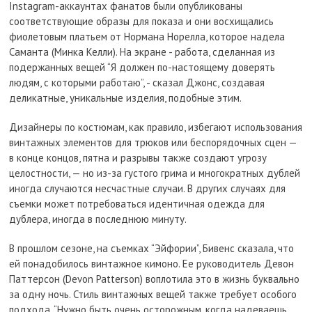
Instagram-аккаунтах фанатов были опубликованы
соответствующие образы для показа и они восхищались
фиолетовым платьем от Нормана Норелла, которое надела
Саманта (Минка Келли). На экране - работа, сделанная из
подержанных вещей “Я должен по-настоящему доверять
людям, с которыми работаю”, - сказал Джонс, создавая
деликатные, уникальные изделия, подобные этим.
Дизайнеры по костюмам, как правило, избегают использования
винтажных элементов для трюков или беспорядочных сцен —
в конце концов, пятна и разрывы также создают угрозу
целостности, — но из-за густого грима и многократных дублей
иногда случаются несчастные случаи. В других случаях для
съемки может потребоваться идентичная одежда для
дублера, иногда в последнюю минуту.
В прошлом сезоне, на съемках “Эйфории”, Бивенс сказала, что
ей понадобилось винтажное кимоно. Ее руководитель Девон
Паттерсон (Devon Patterson) воплотила это в жизнь буквально
за одну ночь. Стиль винтажных вещей также требует особого
подхода. “Нужно быть очень осторожным, когда надеваешь