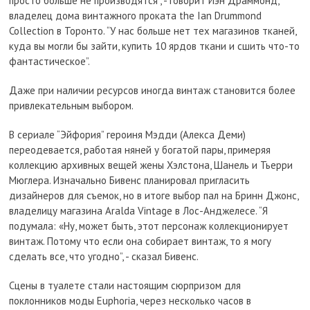
просто больше не производятся”, - говорит Иэн Драммонд,
владелец дома винтажного проката the Ian Drummond
Collection в Торонто. “У нас больше нет тех магазинов тканей,
куда вы могли бы зайти, купить 10 ярдов ткани и сшить что-то
фантастическое”.
Даже при наличии ресурсов иногда винтаж становится более
привлекательным выбором.
В сериале “Эйфория” героиня Мэдди (Алекса Деми)
переодевается, работая няней у богатой пары, примеряя
коллекцию архивных вещей жены Хэлстона, Шанель и Тьерри
Мюглера. Изначально Бивенс планировал пригласить
дизайнеров для съемок, но в итоге выбор пал на Бринн Джонс,
владелицу магазина Aralda Vintage в Лос-Анджелесе. “Я
подумала: «Ну, может быть, этот персонаж коллекционирует
винтаж. Потому что если она собирает винтаж, то я могу
сделать все, что угодно”, - сказал Бивенс.
Сцены в туалете стали настоящим сюрпризом для
поклонников моды Euphoria, через несколько часов в