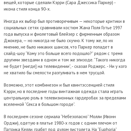
вещей, которые сделали Кэрри (Сара Джессика Паркер) -
икона стиля конца 90-х.
Иногда их выбор был противоречивым — некоторые критики в
социальных сетях сравнивали костюм Жана Поля Готье 1997
года выпуска и фиолетовый блейзер с фирменным образом
Джокера, — но никогда не было скучно. К тому же, по их
мнению, не было никаких шансов, что Паркер попадет в
слайд-шоу “Кому это больше всего подошло?” рядом с тремя
другими звездами в одном и том же эпизоде. “Такого никогда
не будет [нигде] на телевидении”, - сказал Роджерс. - Ни у кого
не хватило бы смелости разгуливать в нем трусцой.
Возможно, этот комбинезон и был квинтэссенцией стиля
Кэрри, но в последние годы винтажная одежда стала играть
центральную роль в телевизионных гардеробах за пределами
вселенной “Секса в большом городе”.
В последнем сезоне сериала “Небезопасно” Молли (Ивонн
Орджи), одетую в платье 1980-х годов с одним плечом от
Патрика Келли, грабят под дулом пистолета. На “Euphoria”