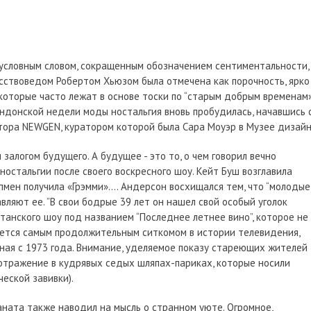
 условным словом, сокращенным обозначением сентиментальности,
сствоведом Робертом Хьюзом была отмечена как порочность, ярко
 которые часто лежат в основе тоски по “старым добрым временам»
ндонской недели моды ностальгия вновь пробудилась, начавшись 
ора NEWGEN, куратором которой была Сара Моуэр в Музее дизайн
 залогом будущего. А будущее - это то, о чем говорил вечно
остальгии после своего воскресного шоу. Кейт Буш возглавила
эпмен получила «Грэмми».… Андерсон восхищался тем, что “молодые
ляют ее. ”В свои бодрые 39 лет он нашел свой особый уголок
танского шоу под названием “Последнее летнее вино”, которое не
ляется самым продолжительным ситкомом в истории телевидения,
ая с 1973 года. Внимание, уделяемое показу стареющих жителей
 отражение в кудрявых седых шляпах-париках, которые носили
еской завивки).
аната также наводил на мысль о странном уюте. Огромное,