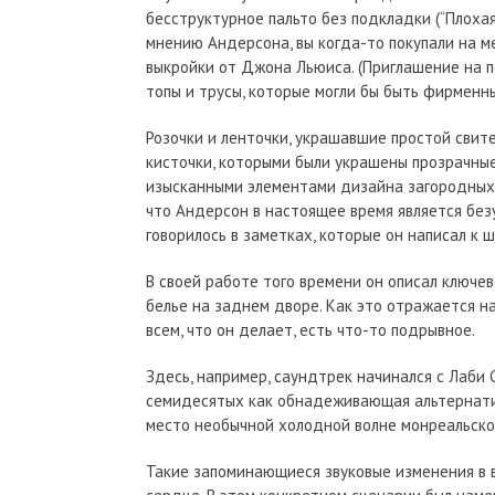
бесструктурное пальто без подкладки (“Плохая 
мнению Андерсона, вы когда-то покупали на м
выкройки от Джона Льюиса. (Приглашение на п
топы и трусы, которые могли бы быть фирменны
Розочки и ленточки, украшавшие простой свите
кисточки, которыми были украшены прозрачные
изысканными элементами дизайна загородных г
что Андерсон в настоящее время является безу
говорилось в заметках, которые он написал к ш
В своей работе того времени он описал ключе
белье на заднем дворе. Как это отражается на
всем, что он делает, есть что-то подрывное.
Здесь, например, саундтрек начинался с Лаби
семидесятых как обнадеживающая альтернати
место необычной холодной волне монреальског
Такие запоминающиеся звуковые изменения в 