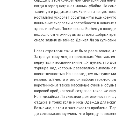
сердце. В этом конкретном сценарии был намек
когда в город нагрянет маньяк-убийца. На сам
таким уж и радикальным. Если он и почувствова
ностальгия ускоряет события. - Мы еще кое-чт
понимание скорости и потребности в новизне п
здесь и сейчас. После показа Burberry в понед
подошло бы что-нибудь из старых добрых време
смело заявил дизайнер Дэниел Ли за кулисами,
Новая стратегия так и не была реализована, и
Затронув тему дня, он предложил: “Ностальгия 
вернуться к воспоминаниям … Я думаю, это дов
турнира, над которым развевались вымпелы с го
воинственностью. Но в последнем выступлении 
нежности. Вместо этого он выбрал верхнюю о
воротником, а также массивные сумки и обувь
широкий крой, который создавал такое же ощу
Но в дизайнах Ли сквозили долговечность и ф
отдыха, в тонах грязи и мха. Одежда для искате
Возможно, в этом и заключается проблема. “Пе
до седовласого мужчины, что бренду позволен