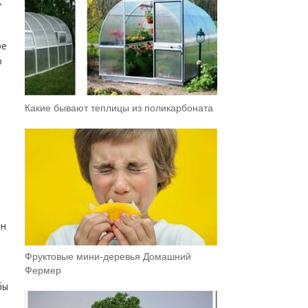
,
ое
о
Какие бывают теплицы из поликарбоната
ен
Фруктовыe мини-деревья Домашний
Фермер
бы