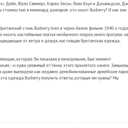
есс Дейн, Фрэн Саммерс, Карен Элсон, Лили Коул и Дональдсон, Д
ы стоимостью в миллиард долларов: кто носит Burberry? И как они
итанский стиль Burberry lives в черно-белом фильме 1940-х годо
 носить коктейльные платья необычного покроя, много прогулок за
 защищающие от ветра и дождя, настоящая британская одежда,
ллекции, которую Ли показала в понедельник, был элемент
кам, - и едва уловимый оттенок этого проклятого синего. Замшел
а даже выглядели как недавно демобилизованные армейские парн
 эта одежда Burberry получить ответы, которые им нужны? Мы