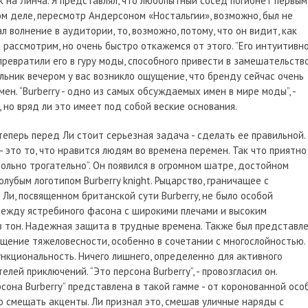
 на Линча. Я представлял, что любопытный сосед погибнет первым
ом деле, пересмотр Андерсоном «Ностальгии», возможно, был не
л волнение в аудитории, то, возможно, потому, что он видит, как
о рассмотрим, но очень быстро откажемся от этого. ”Его интуитивн
ревратили его в гуру моды, способного привести в замешательств
ельник вечером у вас возникло ощущение, что бренду сейчас очень
н. “Burberry - одно из самых обсуждаемых имен в мире моды”, -
 но вряд ли это имеет под собой веские основания.
 теперь перед Ли стоит серьезная задача - сделать ее правильной.
- это то, что нравится людям во времена перемен. Так что приятно
ольно трогательно”. Он появился в огромном шатре, достойном
лубым логотипом Burberry knight. Рыцарство, граничащее с
Ли, посвященном британской сути Burberry, не было особой
дежду ястребиного фасона с широкими плечами и высоким
 в тон. Надежная защита в трудные времена. Также был представл
щение тяжеловесности, особенно в сочетании с многослойностью.
ункциональность. Ничего лишнего, определенно для активного
лей приключений. “Это персона Burberry”, - провозгласил он.
рсона Burberry” представлена в такой гамме - от коронованной осо
о смещать акценты. Ли признал это, смешав уличные наряды с