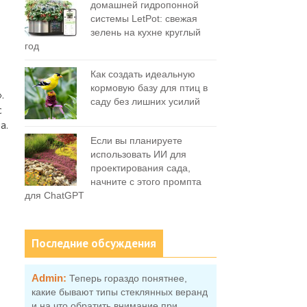
домашней гидропонной
системы LetPot: свежая
зелень на кухне круглый
год
Как создать идеальную
кормовую базу для птиц в
.
саду без лишних усилий
с
а.
Если вы планируете
использовать ИИ для
проектирования сада,
начните с этого промпта
для ChatGPT
Последние обсуждения
Admin:
Теперь гораздо понятнее,
какие бывают типы стеклянных веранд
и на что обратить внимание при