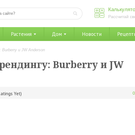
Калькулято
Рассчитай св
Растения
Дом
Новости
Рецепт
 Burberry и JW Anderson
рендингу: Burberry и JW
atings Yet)