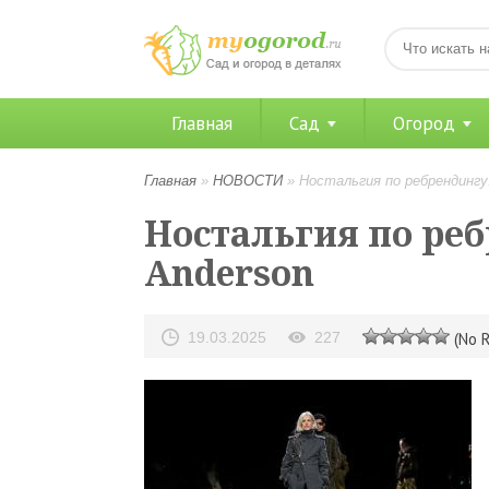
Главная
Сад
Огород
Главная
»
НОВОСТИ
»
Ностальгия по ребрендингу:
Ностальгия по реб
Anderson
19.03.2025
227
(No R