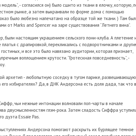
модель”, - согласился он) было сшито из ткани в елочку, которую, п
естном рынке, а затем выкраивали по форме дома с помощью
оказ было любезно напечатано на образце той же ткани. ) Там был
ми от Marks and Spencer на заре существования “Летнего вина”.
р, были настоящим украшением сельского пони-клуба. А плетение 
 платья с драпировкой, перекликались с подворотничками и други
остиных, и все это было навязано аудитории, которая признает,
пречным воплощением крутости. “Гротескная повседневность”, -
оу.
вой архетип - любопытную соседку в тугом парике, развешивающую
 его избирателях? Да, в ДНК Андерсона есть доля дада, так что 
 Сиффр, чьи нежные интонации волновали поп-чарты в начале
ва двусмысленностям глэм-рока. Затем сладость Сиффра уступил
о дуэта Essaie Pas.
выступлениях Андерсона помогают раскрыть их бурлящее темное