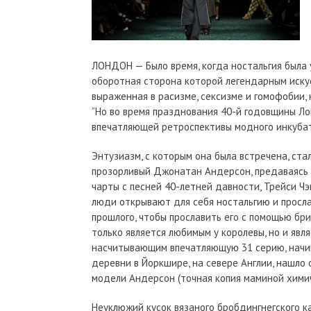
ЛОНДОН — Было время, когда ностальгия была
оборотная сторона которой легендарным иску
выраженная в расизме, сексизме и гомофобии,
”Но во время празднования 40-й годовщины Ло
впечатляющей ретроспективы модного инкубат
Энтузиазм, с которым она была встречена, стал
прозорливый Джонатан Андерсон, предаваясь н
чарты с песней 40-летней давности, Трейси Ч
люди открывают для себя ностальгию и прослав
прошлого, чтобы прославить его с помощью бри
только является любимым у королевы, но и яв
насчитывающим впечатляющую 31 серию, начин
деревни в Йоркшире, на севере Англии, нашло
модели Андерсон (точная копия маминой химич
Неуклюжий кусок вязаного бробдингнегского к