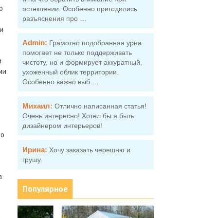
о
остеклении. Особенно пригодились
разъяснения про …
и
Admin:
Грамотно подобранная урна
помогает не только поддерживать
и
чистоту, но и формирует аккуратный,
ми
ухоженный облик территории.
Особенно важно выб …
Михаил:
Отлично написанная статья!
Очень интересно! Хотел бы я быть
дизайнером интерьеров!
во
Ирина:
Хочу заказать черешню и
грушу.
а
Популярное