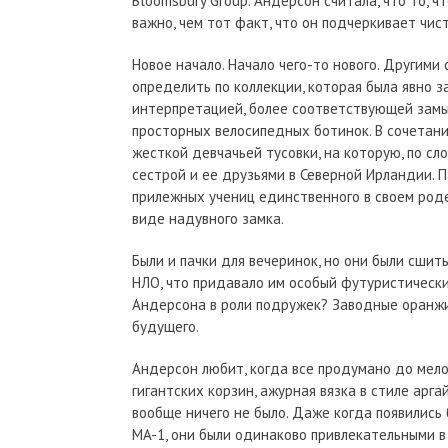
Bloomsbury Group. Андерсон считала, что то, ч
важно, чем тот факт, что он подчеркивает чист
Новое начало. Начало чего-то нового. Другими
определить по коллекции, которая была явно з
интерпретацией, более соответствующей замы
просторных велосипедных ботинок. В сочетан
жесткой девчачьей тусовки, на которую, по с
сестрой и ее друзьями в Северной Ирландии. П
прилежных учениц единственного в своем роде
виде надувного замка.
Были и пачки для вечеринок, но они были сшиты
НЛО, что придавало им особый футуристически
Андерсона в роли подружек? Заводные оранжи
будущего.
Андерсон любит, когда все продумано до мело
гигантских корзин, ажурная вязка в стиле арга
вообще ничего не было. Даже когда появилис
MA-1, они были одинаково привлекательными в 