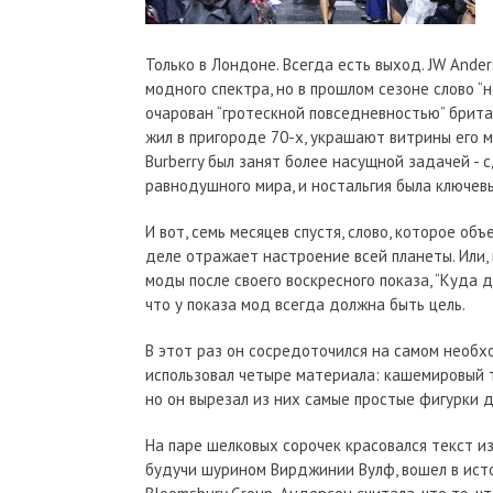
Только в Лондоне. Всегда есть выход. JW Ande
модного спектра, но в прошлом сезоне слово 
очарован “гротескной повседневностью” британ
жил в пригороде 70-х, украшают витрины его м
Burberry был занят более насущной задачей -
равнодушного мира, и ностальгия была ключев
И вот, семь месяцев спустя, слово, которое об
деле отражает настроение всей планеты. Или
моды после своего воскресного показа, “Куда
что у показа мод всегда должна быть цель.
В этот раз он сосредоточился на самом необхо
использовал четыре материала: кашемировый т
но он вырезал из них самые простые фигурки д
На паре шелковых сорочек красовался текст из
будучи шурином Вирджинии Вулф, вошел в исто