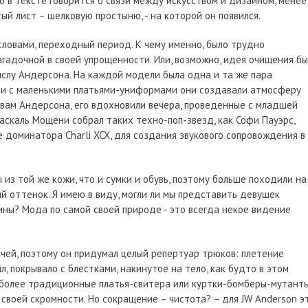
то в тексте говорится о связи между искусством и дизайном, менее
ый лист – шелковую простыню, - на которой он появился.
 словами, переходный период. К чему именно, было трудно
агадочной в своей упрощенности. Или, возможно, идея очищения б
слу Андерсона. На каждой модели была одна и та же пара
ии с маленькими платьями-униформами они создавали атмосферу
ловам Андерсона, его вдохновили вечера, проведенные с младшей
аскаль Мощени собрал таких техно-поп-звезд, как Софи Пауэрс,
 доминатора Charli XCX, для создания звукового сопровождения в
 из той же кожи, что и сумки и обувь, поэтому больше походили на
й оттенок. Я имею в виду, могли ли мы представить девушек
ны? Мода по самой своей природе - это всегда некое видение
чей, поэтому он придумал целый репертуар трюков: плетение
йл, покрывало с блестками, накинутое на тело, как будто в этом
ь более традиционные платья-свитера или куртки-бомберы-мутант
своей скромности. Но сокращение – чистота? – для JW Anderson э