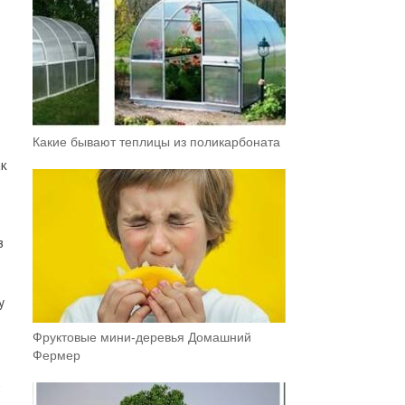
Какие бывают теплицы из поликарбоната
ак
в
у
Фруктовыe мини-деревья Домашний
Фермер
х