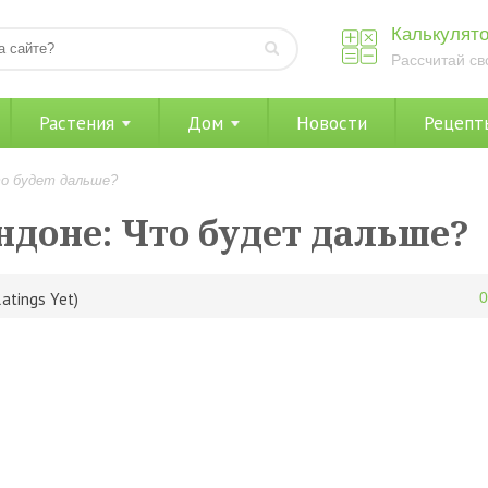
Калькулято
Рассчитай св
Растения
Дом
Новости
Рецепт
то будет дальше?
ндоне: Что будет дальше?
atings Yet)