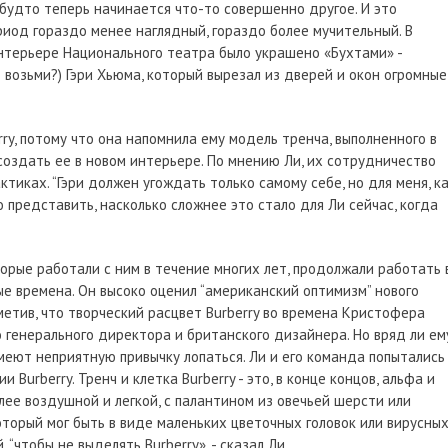
 будто теперь начинается что-то совершенно другое. И это
риод гораздо менее наглядный, гораздо более мучительный. В
нтерьере Национального театра было украшено «Бухтами» -
возьми?) Гэри Хьюма, который вырезал из дверей и окон огромные
ry, потому что она напомнила ему модель тренча, выполненного в
ссоздать ее в новом интерьере. По мнению Ли, их сотрудничество
тиках. “Гэри должен угождать только самому себе, но для меня, к
о представить, насколько сложнее это стало для Ли сейчас, когда
оторые работали с ним в течение многих лет, продолжали работать 
е времена. Он высоко оценил “американский оптимизм” нового
тив, что творческий расцвет Burberry во времена Кристофера
 генерального директора и британского дизайнера. Но вряд ли ем
меют неприятную привычку лопаться. Ли и его команда попытались
Burberry. Тренч и клетка Burberry - это, в конце концов, альфа и
лее воздушной и легкой, с палантином из овечьей шерсти или
торый мог быть в виде маленьких цветочных головок или вирусны
“чтобы не выделять Burberry», - сказал Ли.