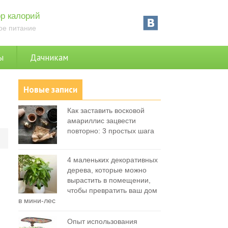
р калорий
ое питание
ы
Дачникам
Новые записи
Как заставить восковой
амариллис зацвести
повторно: 3 простых шага
0
4 маленьких декоративных
дерева, которые можно
вырастить в помещении,
чтобы превратить ваш дом
в мини-лес
Опыт использования