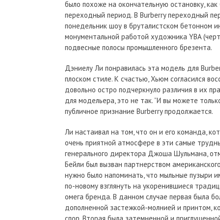
было похоже на окончательную остановку, как
переходный период. В Burberry переходный пе
понедельник шоу в бруталистском бетонном и
монументальной работой художника YBA (черт 
подвесные полосы промышленного брезента.
Дэниелу Ли понравилась эта модель для Burber
плоском стиле. К счастью, Хьюм согласился во
довольно остро подчеркнуло различия в их прак
для модельера, это не так. ”И вы можете тольк
публичное признание Burberry продолжается.
Ли настаивал на том, что он и его команда, к
очень приятной атмосфере в эти самые трудны
генерального директора Джоша Шульмана, отме
Бейли был вызван партнерством американского
нужно было напоминать, что мыльные пузыри и
по-новому взглянуть на укоренившиеся традиции 
омега бренда. В данном случае первая была бо
дополненной застежкой-молнией и принтом, ко
спор. Вторая была затемненной и приглушенной, 