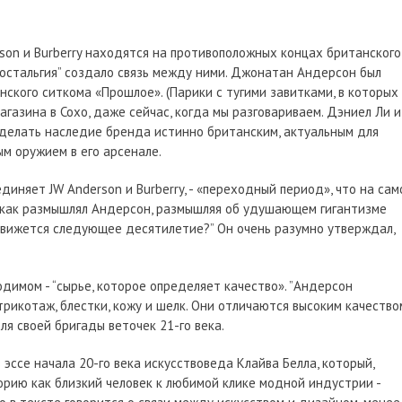
rson и Burberry находятся на противоположных концах британского
“ностальгия” создало связь между ними. Джонатан Андерсон был
ского ситкома «Прошлое». (Парики с тугими завитками, в которых
агазина в Сохо, даже сейчас, когда мы разговариваем. Дэниел Ли и
 сделать наследие бренда истинно британским, актуальным для
ым оружием в его арсенале.
ъединяет JW Anderson и Burberry, - «переходный период», что на са
, как размышлял Андерсон, размышляя об удушающем гигантизме
 движется следующее десятилетие?” Он очень разумно утверждал,
димом - “сырье, которое определяет качество». ”Андерсон
рикотаж, блестки, кожу и шелк. Они отличаются высоким качество
ля своей бригады веточек 21-го века.
 эссе начала 20-го века искусствоведа Клайва Белла, который,
рию как близкий человек к любимой клике модной индустрии -