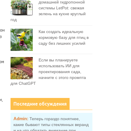
домашней гидропонной
системы LetPot: свежая
зелень на кухне круглый
год
 он
Как создать идеальную
з
кормовую базу для птиц в
саду без лишних усилий
Если вы планируете
мом
использовать ИИ для
проектирования сада,
начните с этого промпта
для ChatGPT
м,
Последние обсуждения
Admin:
Теперь гораздо понятнее,
какие бывают типы стеклянных веранд
и на что обратить внимание при