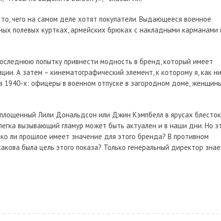
о то, чего на самом деле хотят покупатели. Выдающееся военное
ых полевых куртках, армейских брюках с накладными карманами 
последнюю попытку привнести модность в бренд, который имеет
ии. А затем – кинематографический элемент, к которому я, как н
ра 1940-х: офицеры в военном отпуске в загородном доме, женщины
оплощенный Лили Дональдсон или Джин Кэмпбелл в ярусах блесток
легка вызывающий гламур может быть актуален и в наши дни. Но э
ько ли прошлое имеет значение для этого бренда? В противном
акова была цель этого показа? Только генеральный директор знае