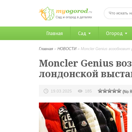
Главная
Сад
Огород
Главная
»
НОВОСТИ
»
Moncler Genius возобновит
Moncler Genius во
лондонской выстав
19.03.2025
185
(No R