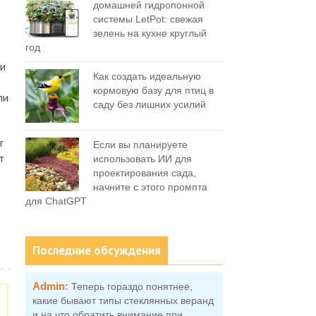
домашней гидропонной
системы LetPot: свежая
зелень на кухне круглый
год
ми
Как создать идеальную
кормовую базу для птиц в
ли
саду без лишних усилий
r
Если вы планируете
т
использовать ИИ для
проектирования сада,
начните с этого промпта
для ChatGPT
Последние обсуждения
Admin:
Теперь гораздо понятнее,
какие бывают типы стеклянных веранд
и на что обратить внимание при