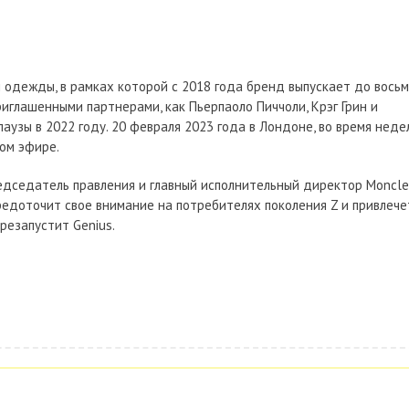
 одежды, в рамках которой с 2018 года бренд выпускает до вось
риглашенными партнерами, как Пьерпаоло Пиччоли, Крэг Грин и
паузы в 2022 году. 20 февраля 2023 года в Лондоне, во время неде
мом эфире.
редседатель правления и главный исполнительный директор Moncle
редоточит свое внимание на потребителях поколения Z и привлече
резапустит Genius.