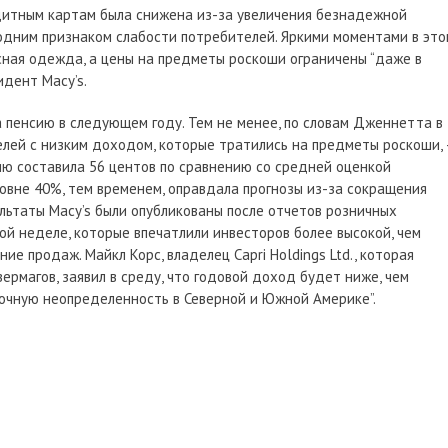
едитным картам была снижена из-за увеличения безнадежной
одним признаком слабости потребителей. Яркими моментами в это
сная одежда, а цены на предметы роскоши ограничены “даже в
идент Macy’s.
 пенсию в следующем году. Тем не менее, по словам Дженнетта в
елей с низким доходом, которые тратились на предметы роскоши,
ию составила 56 центов по сравнению со средней оценкой
ровне 40%, тем временем, оправдала прогнозы из-за сокращения
ультаты Macy’s были опубликованы после отчетов розничных
й неделе, которые впечатлили инвесторов более высокой, чем
е продаж. Майкл Корс, владелец Capri Holdings Ltd., которая
ермагов, заявил в среду, что годовой доход будет ниже, чем
срочную неопределенность в Северной и Южной Америке”.