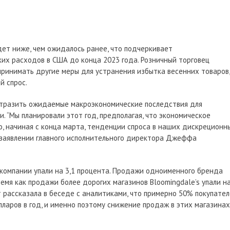
будет ниже, чем ожидалось ранее, что подчеркивает
их расходов в США до конца 2023 года. Розничный торговец
 принимать другие меры для устранения избытка весенних товаров,
й спрос.
“отразить ожидаемые макроэкономические последствия для
и. “Мы планировали этот год, предполагая, что экономическое
, начиная с конца марта, тенденции спроса в наших дискреционн
 в заявлении главного исполнительного директора Джеффа
 компании упали на 3,1 процента. Продажи одноименного бренда
время как продажи более дорогих магазинов Bloomingdale’s упали н
т рассказала в беседе с аналитиками, что примерно 50% покупате
ларов в год, и именно поэтому снижение продаж в этих магазинах