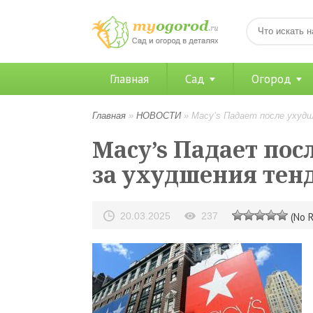
Главная
Сад
Огород
Главная
»
НОВОСТИ
»
Macy’s Падает после ухудш
Macy’s Падает пос
за ухудшения тен
20.03.2025
237
(No R