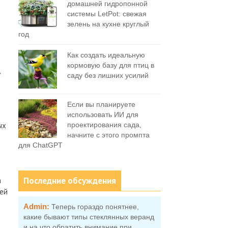
домашней гидропонной
системы LetPot: свежая
зелень на кухне круглый
год
Как создать идеальную
кормовую базу для птиц в
саду без лишних усилий
Если вы планируете
использовать ИИ для
ых
проектирования сада,
начните с этого промпта
для ChatGPT
Последние обсуждения
а
лей
Admin:
Теперь гораздо понятнее,
какие бывают типы стеклянных веранд
и на что обратить внимание при