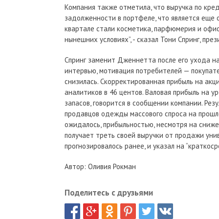
Компания также отметила, что выручка по кр
задолженности в портфеле, что является еще 
квартале стали косметика, парфюмерия и офи
нынешних условиях”, - сказал Тони Спринг, през
Спринг заменит Дженнетта после его ухода на
интервью, мотивация потребителей — покупат
снизилась. Скорректированная прибыль на акц
аналитиков в 46 центов. Валовая прибыль на у
запасов, говорится в сообщении компании. Рез
продавцов одежды массового спроса на прошло
ожидалось, прибыльностью, несмотря на снижени
получает треть своей выручки от продажи унив
прогнозировалось ранее, и указал на “кратко
Автор: Оливия Рокман
Поделитесь с друзьями