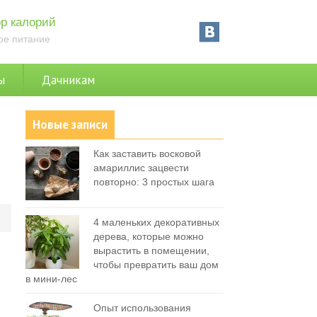
р калорий
ое питание
ы
Дачникам
Новые записи
Как заставить восковой
амариллис зацвести
повторно: 3 простых шага
0
4 маленьких декоративных
дерева, которые можно
вырастить в помещении,
чтобы превратить ваш дом
в мини-лес
Опыт использования