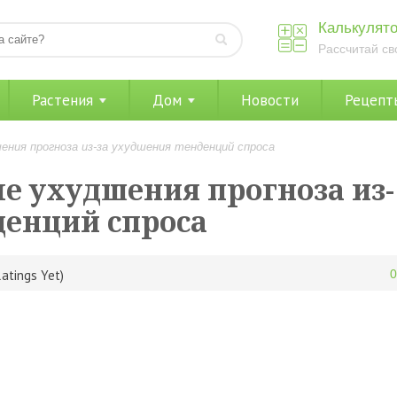
Калькулято
Рассчитай св
Растения
Дом
Новости
Рецепт
ения прогноза из-за ухудшения тенденций спроса
ле ухудшения прогноза из-
денций спроса
atings Yet)