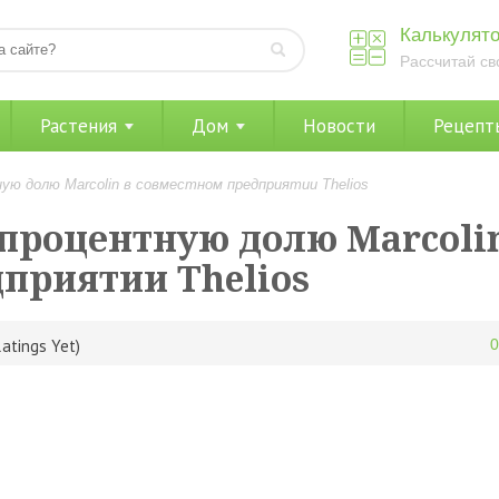
Калькулято
Рассчитай св
Растения
Дом
Новости
Рецепт
ю долю Marcolin в совместном предприятии Thelios
процентную долю Marcoli
приятии Thelios
atings Yet)