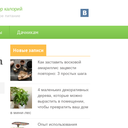
р калорий
ое питание
ы
Дачникам
Новые записи
n
Как заставить восковой
амариллис зацвести
повторно: 3 простых шага
0
4 маленьких декоративных
дерева, которые можно
вырастить в помещении,
чтобы превратить ваш дом
в мини-лес
Опыт использования