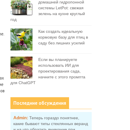
домашней гидропонной
системы LetPot: свежая
зелень на кухне круглый
год
Как создать идеальную
ne.
кормовую базу для птиц в
саду без лишних усилий
Если вы планируете
использовать ИИ для
проектирования сада,
начните с этого промпта
ах
для ChatGPT
ие
нов
Последние обсуждения
Admin:
Теперь гораздо понятнее,
какие бывают типы стеклянных веранд
и на что обратить внимание при