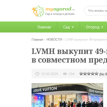
Главная
Сад
Огород
Главная
»
НОВОСТИ
»
LVMH выкупит 49-процентну
LVMH выкупит 49-
в совместном пред
10.03.2025
194
(No R