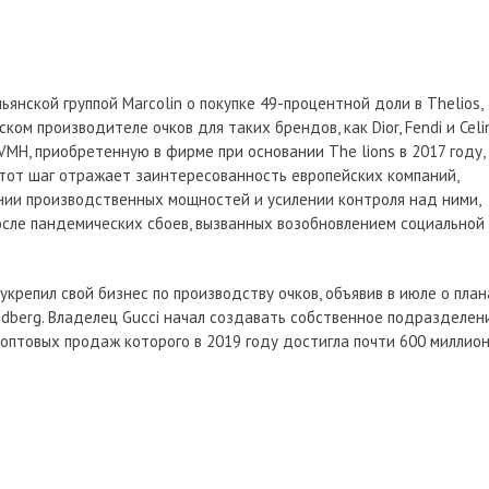
янской группой Marcolin о покупке 49-процентной доли в Thelios,
ом производителе очков для таких брендов, как Dior, Fendi и Celi
MH, приобретенную в фирме при основании The lions в 2017 году,
Этот шаг отражает заинтересованность европейских компаний,
ии производственных мощностей и усилении контроля над ними,
осле пандемических сбоев, вызванных возобновлением социальной
крепил свой бизнес по производству очков, объявив в июле о план
dberg. Владелец Gucci начал создавать собственное подразделен
т оптовых продаж которого в 2019 году достигла почти 600 миллио