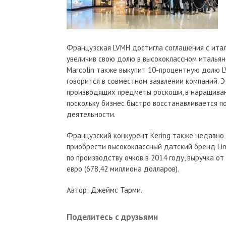
Французская LVMH достигла соглашения с италь
увеличив свою долю в высококлассном итальянск
Marcolin также выкупит 10-процентную долю LV
говорится в совместном заявлении компаний. 
производящих предметы роскоши, в наращиван
поскольку бизнес быстро восстанавливается п
деятельности.
Французский конкурент Kering также недавно у
приобрести высококлассный датский бренд Lin
по производству очков в 2014 году, выручка о
евро (678,42 миллиона долларов).
Автор: Джеймс Тарми.
Поделитесь с друзьями