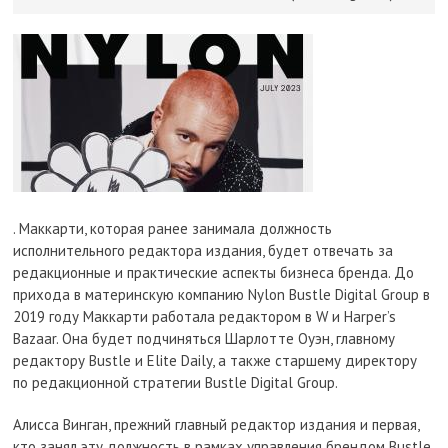
. Маккарти, которая ранее занимала должность
исполнительного редактора издания, будет отвечать за
редакционные и практические аспекты бизнеса бренда. До
прихода в материнскую компанию Nylon Bustle Digital Group в
2019 году Маккарти работала редактором в W и Harper’s
Bazaar. Она будет подчиняться Шарлотте Оуэн, главному
редактору Bustle и Elite Daily, а также старшему директору
по редакционной стратегии Bustle Digital Group.
Алисса Винган, прежний главный редактор издания и первая,
кто занял эту должность в рамках управления брендом Bustle,