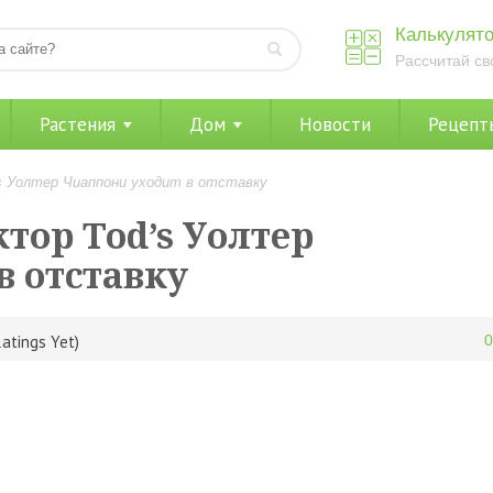
Калькулято
Рассчитай св
Растения
Дом
Новости
Рецепт
s Уолтер Чиаппони уходит в отставку
тор Tod’s Уолтер
в отставку
atings Yet)