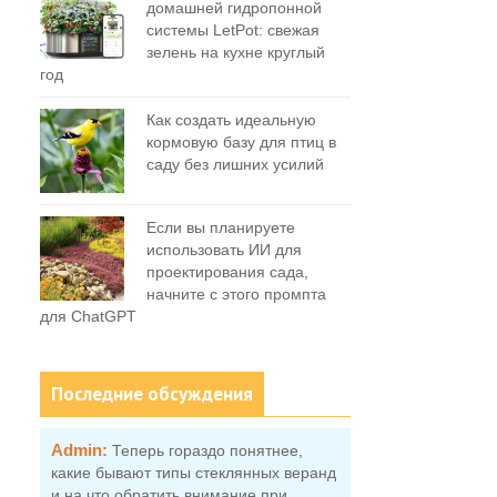
домашней гидропонной
системы LetPot: свежая
зелень на кухне круглый
год
Как создать идеальную
кормовую базу для птиц в
саду без лишних усилий
Если вы планируете
использовать ИИ для
проектирования сада,
начните с этого промпта
для ChatGPT
Последние обсуждения
Admin:
Теперь гораздо понятнее,
какие бывают типы стеклянных веранд
и на что обратить внимание при