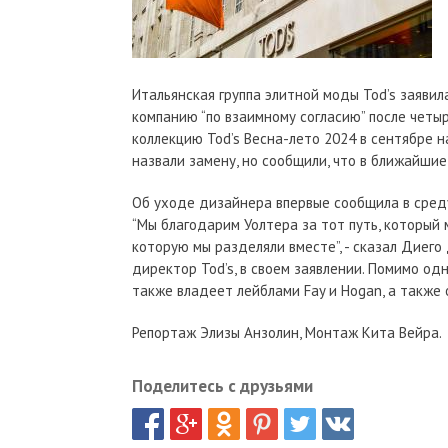
Итальянская группа элитной моды Tod’s заяви
компанию “по взаимному согласию” после чет
коллекцию Tod’s Весна-лето 2024 в сентябре на
назвали замену, но сообщили, что в ближайшие
Об уходе дизайнера впервые сообщила в среду
“Мы благодарим Уолтера за тот путь, который 
которую мы разделяли вместе”, - сказал Диего
директор Tod’s, в своем заявлении. Помимо од
также владеет лейблами Fay и Hogan, а также о
Репортаж Элизы Анзолин, Монтаж Кита Вейра.
Поделитесь с друзьями