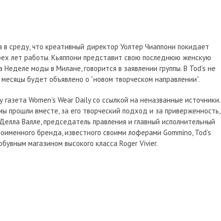
ла в среду, что креативный директор Уолтер Чиаппони покидает
ырех лет работы. Кьяппони представит свою последнюю женскую
 Неделе моды в Милане, говорится в заявлении группы. В Tod’s не
 месяцы будет объявлено о “новом творческом направлении”.
 газета Women’s Wear Daily со ссылкой на неназванные источники.
мы прошли вместе, за его творческий подход и за приверженность,
 Делла Валле, председатель правления и главный исполнительный
ноименного бренда, известного своими лоферами Gommino, Tod’s
бувным магазином высокого класса Roger Vivier.