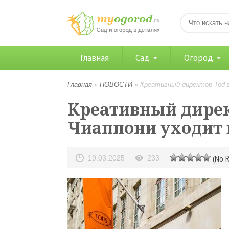
Главная
Сад
Огород
Главная
»
НОВОСТИ
»
Креативный директор Tod’
Креативный дирек
Чиаппони уходит 
19.03.2025
233
(No R