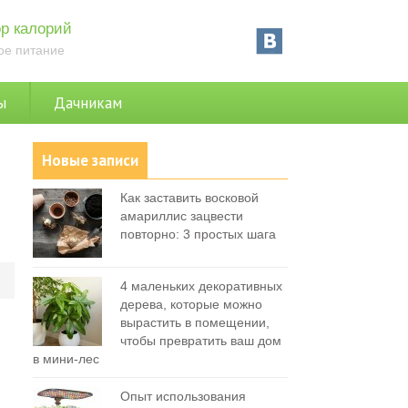
р калорий
ое питание
ы
Дачникам
Новые записи
Как заставить восковой
амариллис зацвести
повторно: 3 простых шага
0
4 маленьких декоративных
дерева, которые можно
вырастить в помещении,
чтобы превратить ваш дом
в мини-лес
Опыт использования