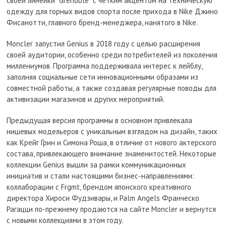
своей линейки “Grenoble” с четким акцентом на техническую
одежду для горных видов спорта после прихода в Nike Джино
Фисанотти, главного бренд-менеджера, нанятого в Nike.
Moncler запустил Genius в 2018 году с целью расширения
своей аудитории, особенно среди потребителей из поколения
миллениумов. Программа поддерживала интерес к лейблу,
заполняя социальные сети инновационными образами из
совместной работы, а также создавая регулярные поводы для
активизации магазинов и других мероприятий.
Предыдущая версия программы в основном привлекала
нишевых модельеров с уникальным взглядом на дизайн, таких
как Крейг Грин и Симона Роша, в отличие от нового актерского
состава, привлекающего внимание знаменитостей. Некоторые
коллекции Genius вышли за рамки коммуникационных
инициатив и стали настоящими бизнес-направлениями:
коллаборации с Frgmt, брендом японского креативного
директора Хироси Фудзивары, и Palm Angels Франческо
Рагацци по-прежнему продаются на сайте Moncler и вернутся
с новыми коллекциями в этом году.