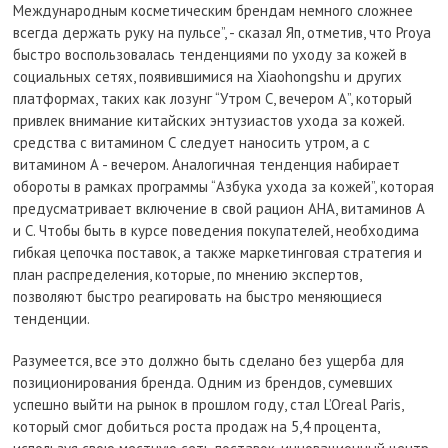
Международным косметическим брендам немного сложнее
всегда держать руку на пульсе”, - сказал Яп, отметив, что Proya
быстро воспользовалась тенденциями по уходу за кожей в
социальных сетях, появившимися на Xiaohongshu и других
платформах, таких как лозунг “Утром С, вечером А”, который
привлек внимание китайских энтузиастов ухода за кожей.
средства с витамином С следует наносить утром, а с
витамином А - вечером. Аналогичная тенденция набирает
обороты в рамках программы “Азбука ухода за кожей”, которая
предусматривает включение в свой рацион AHA, витаминов А
и С. Чтобы быть в курсе поведения покупателей, необходима
гибкая цепочка поставок, а также маркетинговая стратегия и
план распределения, которые, по мнению экспертов,
позволяют быстро реагировать на быстро меняющиеся
тенденции.
Разумеется, все это должно быть сделано без ущерба для
позиционирования бренда. Одним из брендов, сумевших
успешно выйти на рынок в прошлом году, стал L’Oreal Paris,
который смог добиться роста продаж на 5,4 процента,