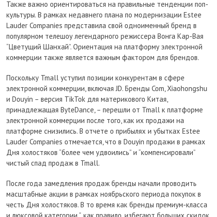
Также важно ориентироваться на правильные тенденции поп-
культуры. В рамках недавнего плана по модернизации Estee
Lauder Companies представила свой одноименный бренд в
популярном телешоу легендарного режиссера Вонга Кар-Вая
“Цветущий Шанхай”. Ориентация на платформу электронной
коммерции также является важным фактором для брендов.
Поскольку Tmall уступил позиции конкурентам в сфере
электронной коммерции, включая JD. Бренды Com, Xiaohongshu
и Douyin – версия TikTok для материкового Китая,
принадлежащая ByteDance, – перешли от Tmall к платформе
электронной коммерции после того, как их продажи на
платформе снизились. В отчете о прибылях и убытках Estee
Lauder Companies отмечается, что в Douyin продажи в рамках
Дня холостяков “более чем удвоились” и “компенсировали”
чистый спад продаж в Tmall.
После года замедления продаж бренды начали проводить
масштабные акции в рамках ноябрьского периода покупок в
честь Дня холостяков. В то время как бренды премиум-класса
и люксовой категории “, как правило, избегают больших скидок