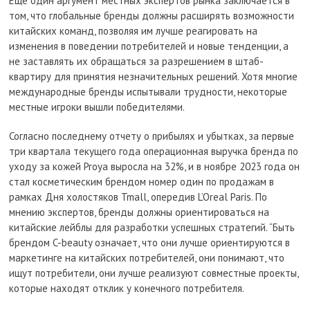
Еще один аргумент местных экспертов рынка заключается в
том, что глобальные бренды должны расширять возможности
китайских команд, позволяя им лучше реагировать на
изменения в поведении потребителей и новые тенденции, а
не заставлять их обращаться за разрешением в штаб-
квартиру для принятия незначительных решений. Хотя многие
международные бренды испытывали трудности, некоторые
местные игроки вышли победителями.
Согласно последнему отчету о прибылях и убытках, за первые
три квартала текущего года операционная выручка бренда по
уходу за кожей Proya выросла на 32%, и в ноябре 2023 года он
стал косметическим брендом номер один по продажам в
рамках Дня холостяков Tmall, опередив L’Oreal Paris. По
мнению экспертов, бренды должны ориентироваться на
китайские лейблы для разработки успешных стратегий. “Быть
брендом C-beauty означает, что они лучше ориентируются в
маркетинге на китайских потребителей, они понимают, что
ищут потребители, они лучше реализуют совместные проекты,
которые находят отклик у конечного потребителя.