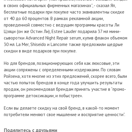
в своих официальных фирменных магазинах”, - сказал Яп,
бесплатные подарки при покупке часто эквивалентны скидке
от 40 до 60 процентов. В рамках рекламной акции,
проведенной совместно с ведущим программы красоты Ли
Цзяци (он же Остин Ли), Estee Lauder подарила 37 мл мини-
сыворотки Advanced Night Repair serum, купив флакон объемом
30 мл. La Mer, Shiseido и Lancome также предложили щедрые
скидки в виде подарков при покупке.
Но для брендов, позиционирующих себя как люксовые, эти
акции сопряжены с определенными издержками. По словам
Ройзена, хотя многие из этих предложений, скорее всего, были
частью попыток брендов в конце года улучшить результаты
продаж, он рекомендовал брендам принять участие в “промо-
программе детоксикации, и побыстрее».
Если вы делаете скидку на свой бренд, в какой-то момент
потребители меняют свое мышление и восприятие ценности”.
Поделитесь с друзьями