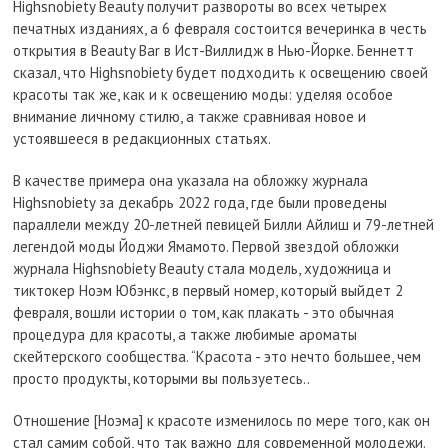
Highsnobiety Beauty получит развороты во всех четырех
печатных изданиях, а 6 февраля состоится вечеринка в честь
открытия в Beauty Bar в Ист-Виллидж в Нью-Йорке. Беннетт
сказал, что Highsnobiety будет подходить к освещению своей
красоты так же, как и к освещению моды: уделяя особое
внимание личному стилю, а также сравнивая новое и
устоявшееся в редакционных статьях.
В качестве примера она указала на обложку журнала
Highsnobiety за декабрь 2022 года, где были проведены
параллели между 20-летней певицей Билли Айлиш и 79-летней
легендой моды Йоджи Ямамото. Первой звездой обложки
журнала Highsnobiety Beauty стала модель, художница и
тиктокер Ноэм Юбэнкс, в первый номер, который выйдет 2
февраля, вошли истории о том, как плакать - это обычная
процедура для красоты, а также любимые ароматы
скейтерского сообщества. “Красота - это нечто большее, чем
просто продукты, которыми вы пользуетесь..
Отношение [Ноэма] к красоте изменилось по мере того, как он
стал самим собой, что так важно для современной молодежи.