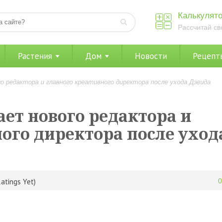
Калькулято
Рассчитай св
Растения
Дом
Новости
Рецепт
о редактора и главного креативного директора после ухода Дэвида
ет нового редактора и
ого директора после уход
atings Yet)