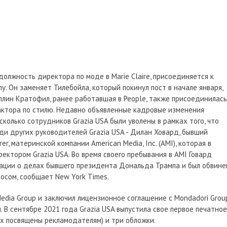
олжность директора по моде в Marie Claire, присоединяется к
у. Он заменяет Тилебойла, который покинул пост в начале января,
оллин Кратофил, ранее работавшая в People, также присоединилась
дактора по стилю. Недавно объявленные кадровые изменения
сколько сотрудников Grazia USA были уволены в рамках того, что
еди других руководителей Grazia USA - Дилан Ховард, бывший
r, материнской компании American Media, Inc. (AMI), которая в
ектором Grazia USA. Во время своего пребывания в AMI Говард
ации о делах бывшего президента Дональда Трампа и был обвине
сом, сообщает New York Times.
edia Group и заключил лицензионное соглашение с Mondadori Group
. В сентябре 2021 года Grazia USA выпустила свое первое печатное
их посвящены рекламодателям) и три обложки.