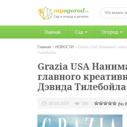
Главная
Сад
Огород
Главная
»
НОВОСТИ
»
Grazia USA Нанимает новог
Тилебойла
Grazia USA Нанима
главного креативн
Дэвида Тилебойла
05.03.2025
189
(No R