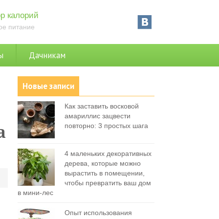
р калорий
ое питание
ы
Дачникам
Новые записи
Как заставить восковой
амариллис зацвести
а
повторно: 3 простых шага
4 маленьких декоративных
дерева, которые можно
вырастить в помещении,
0
чтобы превратить ваш дом
в мини-лес
Опыт использования