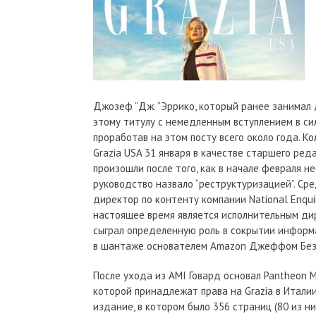
Джозеф “Дж. ”Эррико, который ранее занимал д
этому титулу с немедленным вступлением в сил
проработав на этом посту всего около года. К
Grazia USA 31 января в качестве старшего ре
произошли после того, как в начале февраля не
руководство назвало “реструктуризацией”. Ср
директор по контенту компании National Enquire
настоящее время является исполнительным дир
сыграл определенную роль в сокрытии информ
в шантаже основателем Amazon Джеффом Безо
После ухода из AMI Говард основал Pantheon M
которой принадлежат права на Grazia в Италии
издание, в котором было 356 страниц (80 из н