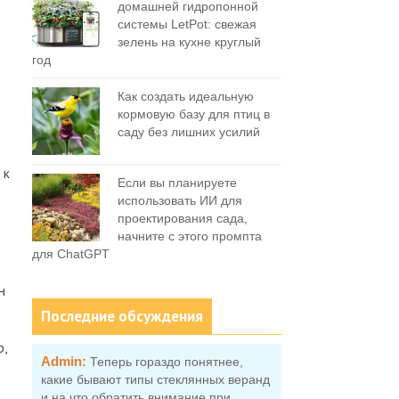
домашней гидропонной
системы LetPot: свежая
зелень на кухне круглый
год
Как создать идеальную
кормовую базу для птиц в
саду без лишних усилий
 к
Если вы планируете
использовать ИИ для
проектирования сада,
начните с этого промпта
для ChatGPT
н
Последние обсуждения
,
Admin:
Теперь гораздо понятнее,
какие бывают типы стеклянных веранд
и на что обратить внимание при