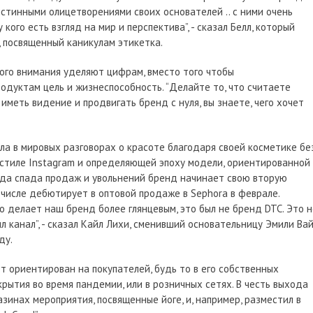
истинными олицетворениями своих основателей .. с ними очень
 кого есть взгляд на мир и перспектива”, - сказал Белл, который
т, посвященный каникулам этикетка.
ого внимания уделяют цифрам, вместо того чтобы
одуктам цель и жизнеспособность. “Делайте то, что считаете
иметь видение и продвигать бренд с нуля, вы знаете, чего хочет
ла в мировых разговорах о красоте благодаря своей косметике бе
 стиле Instagram и определяющей эпоху модели, ориентированной
ода спада продаж и увольнений бренд начинает свою вторую
 числе дебютирует в оптовой продаже в Sephora в феврале.
о делает наш бренд более глянцевым, это был не бренд DTC. Это н
 канал”, - сказал Кайл Лихи, сменивший основательницу Эмили Ва
ду.
т ориентирован на покупателей, будь то в его собственных
рытия во время пандемии, или в розничных сетях. В честь выхода
азинах мероприятия, посвященные йоге, и, например, разместил в