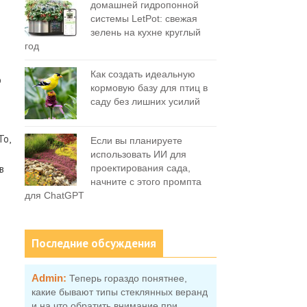
домашней гидропонной
системы LetPot: свежая
зелень на кухне круглый
год
Как создать идеальную
о
кормовую базу для птиц в
саду без лишних усилий
То,
Если вы планируете
использовать ИИ для
в
проектирования сада,
начните с этого промпта
для ChatGPT
Последние обсуждения
Admin:
Теперь гораздо понятнее,
какие бывают типы стеклянных веранд
и на что обратить внимание при