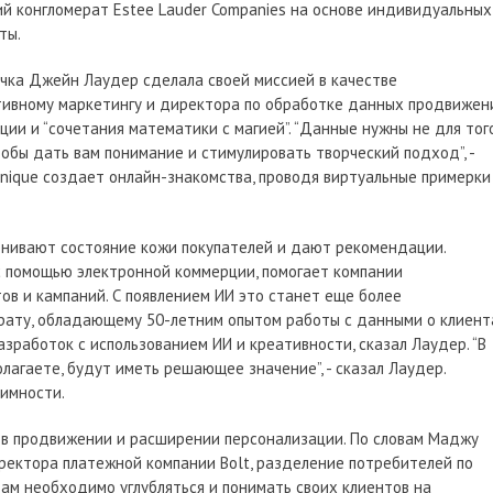
ий конгломерат Estee Lauder Companies на основе индивидуальных
ты.
учка Джейн Лаудер сделала своей миссией в качестве
тивному маркетингу и директора по обработке данных продвижен
ии и “сочетания математики с магией”. “Данные нужны не для того
чтобы дать вам понимание и стимулировать творческий подход”, -
inique создает онлайн-знакомства, проводя виртуальные примерки
енивают состояние кожи покупателей и дают рекомендации.
с помощью электронной коммерции, помогает компании
в и кампаний. С появлением ИИ это станет еще более
рату, обладающему 50-летним опытом работы с данными о клиент
зработок с использованием ИИ и креативности, сказал Лаудер. “В
агаете, будут иметь решающее значение”, - сказал Лаудер.
тимности.
ь в продвижении и расширении персонализации. По словам Маджу
директора платежной компании Bolt, разделение потребителей по
ам необходимо углубляться и понимать своих клиентов на