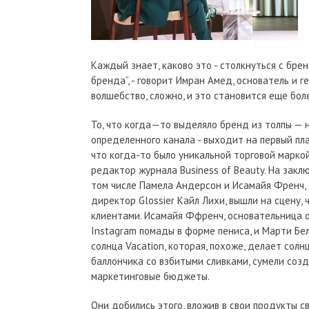
Каждый знает, каково это - столкнуться с бре
бренда”, - говорит Имран Амед, основатель и 
волшебство, сложно, и это становится еще бо
То, что когда—то выделяло бренд из толпы — 
определенного канала - выходит на первый пла
что когда-то было уникальной торговой маркой
редактор журнала Business of Beauty. На заклю
том числе Памела Андерсон и Исамайя Френч,
директор Glossier Кайл Лихи, вышли на сцену, 
клиентами. Исамайя Ффренч, основательница 
Instagram помады в форме пениса, и Марти Бел
солнца Vacation, которая, похоже, делает со
баллончика со взбитыми сливками, сумели соз
маркетинговые бюджеты.
Они добились этого, вложив в свои продукты 