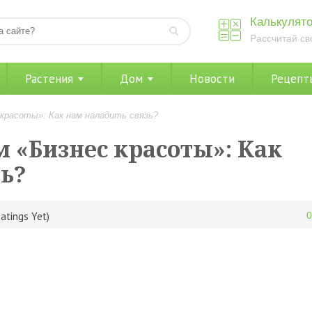
Калькулято
Рассчитай св
Растения
Дом
Новости
Рецепт
красоты»: Как нам наладить связь?
 «Бизнес красоты»: Как
зь?
atings Yet)