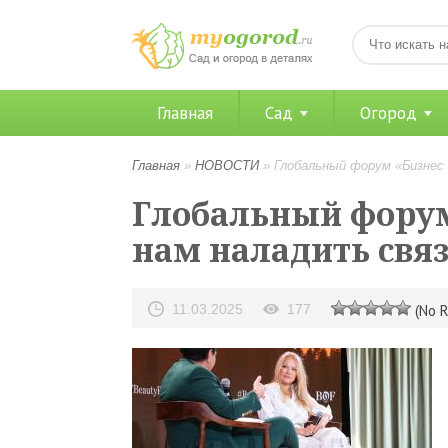
Главная
Сад
Огород
Главная
»
НОВОСТИ
»
Глобальный форум «Бизнес 
Глобальный форум
нам наладить свя
11.03.2025
177
(No R