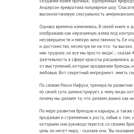
создания более прочных, “одобренных природо
Андерсон превратила популярное шоу “Спасате
высокооктановую сексуальность американских
Однако времена изменились. В своей книге и 
изображали как неразумную, взяла под контрол
несовершенств и мягкую женственность. Ее озд
и достоинство, несмотря ни на что: ты высок
или трудное, но все мы просто люди”, - сказал
деятельность в сфере красоты расширилась до
от выступлений, которые продвигали бренды, 
любовью. Вот секретный ингредиент: иметь сер
По словам Рокси Нафуси, тренера по развитию и
по своей сути демонстрирует, к чему люди хот
почему мы делаем то, что делаем, важно как н
По мере развития брендов и карьеры, а также 
продажам и стремлении к росту, забыв о том,
которыми они руководствуются, со своими бре
цель он несет миру, - сказала она. “Вы оказыв