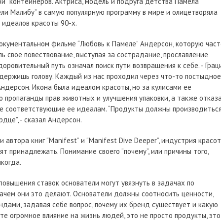
й” контейнеров. Актриса, модель и подруга детства Памела
ли Малибу” в самую популярную программу в мире и олицетворяла
 идеалов красоты 90-х.
документальном фильме “Любовь к Памеле” Андерсон, которую част
ь свое повествование, выступая за сострадание, прославление
оровительный путь означал поиск пути возвращения к себе. - Грац
о держишь голову. Каждый из нас проходил через что-то постыдное
 Андерсон. Икона была идеалом красоты, но за кулисами ее
 пропаганды прав животных и улучшения упаковки, а также отказ
не соответствующие ее идеалам. “Продукты должны производиться
дце”, - сказал Андерсон.
 автора книг “Manifest” и “Manifest Dive Deeper”, индустрия красо
ят принадлежать. Понимание своего “почему”, или причины того,
икогда.
повышения ставок основатели могут увязнуть в задачах по
 зачем они это делают. Основатели должны соотносить ценности,
ндами, задавая себе вопрос, почему их бренд существует и какую
аете огромное влияние на жизнь людей, это не просто продукты, это