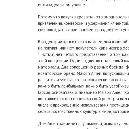
индивидуальном уровне.
Потому что покупка красоты - это эмоциональн
привлечения, конверсии и удержания клиентов
сопровождаться признанием, праздником и уст
В индустрии красоты это важнее, чем в любой д
на покупки или нет, покупатели как никогда хо
“чистый”, нет четкого представления о том, к
этой концепции. Одни выдвигают на первый пла
материалы. Два совершенно разных бренда: фр
новаторский бренд Maison Amen, выпускающий 
развития и учитывают экологические аспекты п
важно быть прибыльным, важно быть устойчивым
Гарсия, основатель и дизайнер Maison Amen. К
поставщиков: она обновила свой реестр и под
числе к прекращению использования пестицид
сельскохозяйственных культур в мире, которы
Дом Amen занимается упаковкой, используя мощ