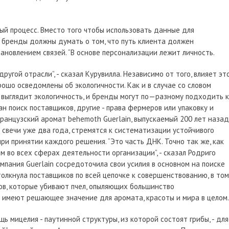
ый процесс. Вместо того чтобы использовать данные для
, бренды должны думать о том, что путь клиента должен
ановлением связей. “В основе персонализации лежит личность.
ругой отрасли”, - сказал Курувилла. Независимо от того, влияет эт
рошо осведомлены об экологичности. Как и в случае со словом
ак выглядит экологичность, и бренды могут по—разному подходить к
н поиск поставщиков, другие - права фермеров или упаковку и
анцузский аромат behemoth Guerlain, выпускаемый 200 лет назад,
свечи уже два года, стремятся к систематизации устойчивого
ри принятии каждого решения. “Это часть ДНК. Точно так же, как
 во всех сферах деятельности организации”, - сказал Родриго
омпания Guerlain сосредоточила свои усилия в основном на поиске
толкнула поставщиков по всей цепочке к совершенствованию, в том
ов, которые убивают пчел, опыляющих большинство
е имеют решающее значение для аромата, красоты и мира в целом.
ь мицелия - паутинной структуры, из которой состоят грибы, - для