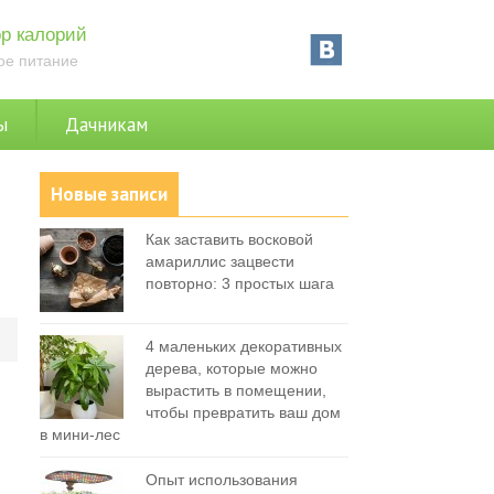
р калорий
ое питание
ы
Дачникам
Новые записи
Как заставить восковой
амариллис зацвести
повторно: 3 простых шага
0
4 маленьких декоративных
дерева, которые можно
вырастить в помещении,
чтобы превратить ваш дом
в мини-лес
Опыт использования