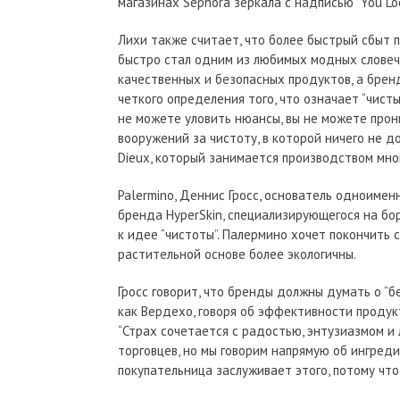
магазинах Sephora зеркала с надписью “You Loo
Лихи также считает, что более быстрый сбыт п
быстро стал одним из любимых модных словече
качественных и безопасных продуктов, а брен
четкого определения того, что означает “чистый
не можете уловить нюансы, вы не можете прони
вооружений за чистоту, в которой ничего не д
Dieux, который занимается производством мно
Palermino, Деннис Гросс, основатель одноимен
бренда HyperSkin, специализирующегося на бо
к идее “чистоты”. Палермино хочет покончить 
растительной основе более экологичны.
Гросс говорит, что бренды должны думать о “без
как Вердехо, говоря об эффективности продук
“Страх сочетается с радостью, энтузиазмом и 
торговцев, но мы говорим напрямую об ингредие
покупательница заслуживает этого, потому что