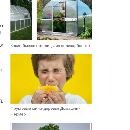
от
ы
да
Какие бывают теплицы из поликарбоната
ят
й.
Фруктовыe мини-деревья Домашний
Фермер