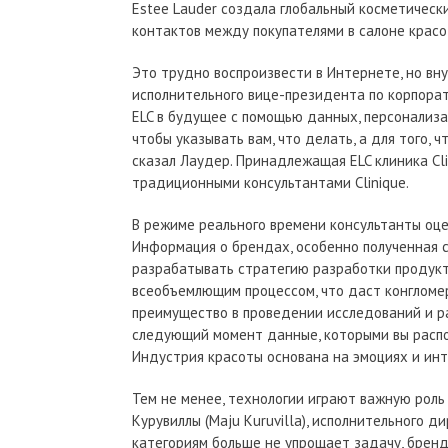
Estee Lauder создала глобальный косметическ
контактов между покупателями в салоне красо
Это трудно воспроизвести в Интернете, но вн
исполнительного вице-президента по корпора
ELC в будущее с помощью данных, персонализац
чтобы указывать вам, что делать, а для того, 
сказал Лаудер. Принадлежащая ELC клиника Cl
традиционными консультантами Clinique.
В режиме реального времени консультанты оц
Информация о брендах, особенно полученная 
разрабатывать стратегию разработки продукто
всеобъемлющим процессом, что даст конгломе
преимущество в проведении исследований и ра
следующий момент данные, которыми вы распол
Индустрия красоты основана на эмоциях и ин
Тем не менее, технологии играют важную рол
Курувиллы (Maju Kuruvilla), исполнительного 
категориям больше не упрощает задачу, бренд