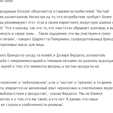
k Good”.
родукции Glossier объясняется отзывами потребителей. “Чистый”
к косметологов. Несмотря на то, что потребители требуют более
ды рекламируют этот этап в своем маркетинге, индустрия далека 
”. “Что я нахожу, так это то, что «чистота» обрывает разговор, и в
кнуть в серые зоны … Такое ощущение, что мы участвуем в гонке
остигаем”, - говорит Шарлотта Палермино, соучредительница брен
горазовых масок для лица.
ного бренда по уходу за кожей, и Дезире Вердехо, основатель
рьбе с гиперпигментацией и темными пятнами, по-разному подход
с идеей о том, что химикаты вредны, а чистые продукты на
опасном” и “небезопасном”, а не о “чистом” и “грязном”, в то время
та, опирается на жизненный опыт чернокожих и смуглокожих люде
любопытством к продуктам”, - сказал Вердехо. “Мы не боимся
нтах и о том, кто мы такие, а кто нет. Я думаю, что наша
 ее страхи и озабоченности реальны”.