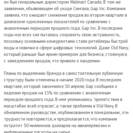
он был генеральным директором Walmart Canada. В том же
заявлении, объявляющем об уходе Сингала, Gap Inc. Компания
заявила, что ожидает снижения продаж во втором квартале в
диапазоне однозначных показателей по сравнению с
аналогичным периодом прошлого года. Gap Inc. В последние
годы изо всех сил пыталась сохранить свою актуальность,
поскольку основными конкурентами стали ритейлеры быстрой
моды и новички в сфере цифровых технологий. Даже Old Navy,
который раньше был ярким примером для бизнеса, столкнулся
с замедлением продаж, что привело к пандемии.
Планы по выделению бренда в самостоятельную публичную
структуру были отменены в начале 2020 года. В последнем
квартале, который закончился 30 апреля, Gap сообщила о
падении продаж на 13% по сравнению с аналогичным
периодом прошлого года. В нем упоминались “препятствия в
масштабах всей отрасли”, а также проблемы в Old Navy. В
обновленном руководстве, опубликованном в понедельник, эти
трудности повторяются, и предполагается, что компания
потратит 50 миллионов долларов на авиаперевозки и
инфляционные расходы на сырье.