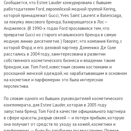
Сообщается, что Estee Lauder конкурировала с бывшим
работодателем Ford, европейской модной группой Kering,
которой принадлежат Gucci, Yves Saint Laurent и Balenciaga,
за покупку люксового бренда, базирующегося в Лос—
Анджелесе. (В 1990-х годах Ford прославился тем, что
превратил Gucci из старого итальянского бренда в самую
модную линию десятилетия. ) Говорят, что компания Kering, с
которой Форд и его деловой партнер Доменико Де Соле
расстались в 2004 году, заинтересована в развитии
собственного косметического бизнеса и владении таким
брендом, как Tom Ford, известным своими костюмами и
роскошной женской одеждой, но зарабатывающим в основном
на косметике и парфюмерии. это была интересная
перспектива.
По словам одного из бывших руководителей косметического
конгломерата, для Estee Lauder, которая в 2005 году
запустила бренд Tom Ford в качестве официального партнера
в сфере красоты, разрыв связей — и потеря прибыли, которую
она получает от средств по уходу за кожей, косметики и
парфюмерии, — были бы пагубными последствиями. Прямое