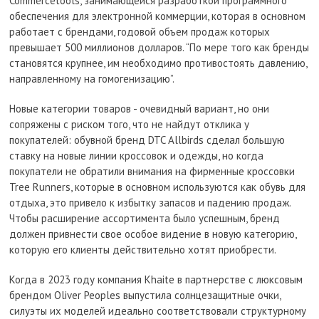
Commercetools, занимающейся разработкой программного
обеспечения для электронной коммерции, которая в основном
работает с брендами, годовой объем продаж которых
превышает 500 миллионов долларов. “По мере того как бренды
становятся крупнее, им необходимо противостоять давлению,
направленному на гомогенизацию”.
Новые категории товаров - очевидный вариант, но они
сопряжены с риском того, что не найдут отклика у
покупателей: обувной бренд DTC Allbirds сделал большую
ставку на новые линии кроссовок и одежды, но когда
покупатели не обратили внимания на фирменные кроссовки
Tree Runners, которые в основном используются как обувь для
отдыха, это привело к избытку запасов и падению продаж.
Чтобы расширение ассортимента было успешным, бренд
должен привнести свое особое видение в новую категорию,
которую его клиенты действительно хотят приобрести.
Когда в 2023 году компания Khaite в партнерстве с люксовым
брендом Oliver Peoples выпустила солнцезащитные очки,
силуэты их моделей идеально соответствовали структурному