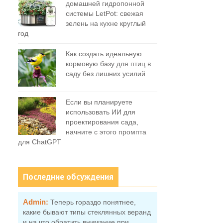
домашней гидропонной
системы LetPot: свежая
зелень на кухне круглый
год
Как создать идеальную
кормовую базу для птиц в
саду без лишних усилий
Если вы планируете
использовать ИИ для
проектирования сада,
начните с этого промпта
для ChatGPT
Последние обсуждения
Admin:
Теперь гораздо понятнее,
какие бывают типы стеклянных веранд
и на что обратить внимание при