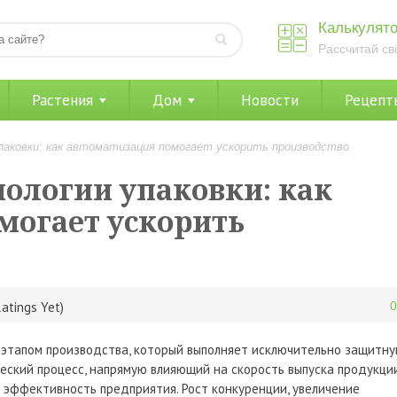
Калькулято
Рассчитай св
Растения
Дом
Новости
Рецепт
паковки: как автоматизация помогает ускорить производство
ологии упаковки: как
могает ускорить
atings Yet)
этапом производства, который выполняет исключительно защитн
еский процесс, напрямую влияющий на скорость выпуска продукции
ю эффективность предприятия. Рост конкуренции, увеличение