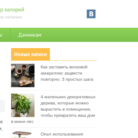
р калорий
ое питание
ы
Дачникам
Новые записи
Как заставить восковой
амариллис зацвести
повторно: 3 простых шага
4 маленьких декоративных
дерева, которые можно
0
вырастить в помещении,
чтобы превратить ваш дом
ую
в мини-лес
,
Опыт использования