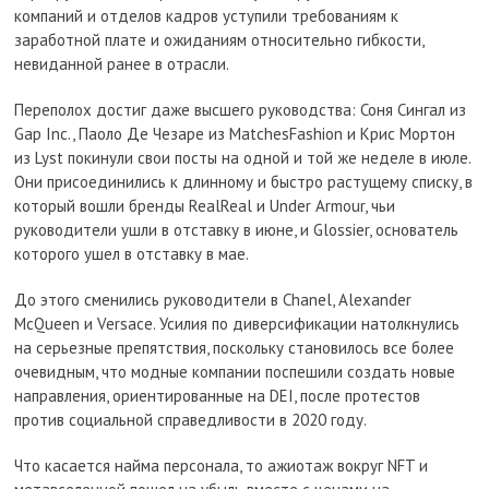
компаний и отделов кадров уступили требованиям к
заработной плате и ожиданиям относительно гибкости,
невиданной ранее в отрасли.
Переполох достиг даже высшего руководства: Соня Сингал из
Gap Inc., Паоло Де Чезаре из MatchesFashion и Крис Мортон
из Lyst покинули свои посты на одной и той же неделе в июле.
Они присоединились к длинному и быстро растущему списку, в
который вошли бренды RealReal и Under Armour, чьи
руководители ушли в отставку в июне, и Glossier, основатель
которого ушел в отставку в мае.
До этого сменились руководители в Chanel, Alexander
McQueen и Versace. Усилия по диверсификации натолкнулись
на серьезные препятствия, поскольку становилось все более
очевидным, что модные компании поспешили создать новые
направления, ориентированные на DEI, после протестов
против социальной справедливости в 2020 году.
Что касается найма персонала, то ажиотаж вокруг NFT и