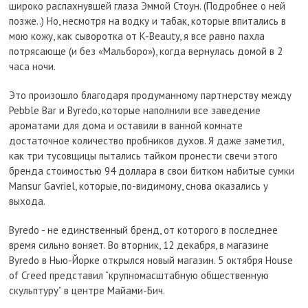
широко распахнувшей глаза Эммой Стоун. (Подробнее о ней
позже..) Но, несмотря на водку и табак, которые впитались в
мою кожу, как сыворотка от K-Beauty, я все равно пахла
потрясающе (и без «Мальборо»), когда вернулась домой в 2
часа ночи.
Это произошло благодаря продуманному партнерству между
Pebble Bar и Byredo, которые наполнили все заведение
ароматами для дома и оставили в ванной комнате
достаточное количество пробников духов. Я даже заметил,
как три тусовщицы пытались тайком пронести свечи этого
бренда стоимостью 94 доллара в свои битком набитые сумки
Mansur Gavriel, которые, по-видимому, снова оказались у
выхода.
Byredo - не единственный бренд, от которого в последнее
время сильно воняет. Во вторник, 12 декабря, в магазине
Byredo в Нью-Йорке открылся новый магазин. 5 октября House
of Creed представил “крупномасштабную общественную
скульптуру” в центре Майами-Бич.