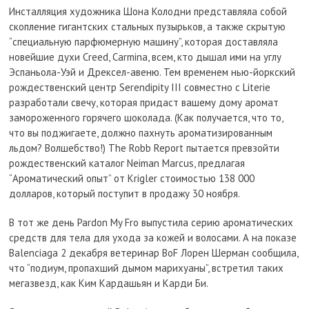
Инсталляция художника Шона Колодни представляла собой
скопление гигантских стальных пузырьков, а также скрытую
“специальную парфюмерную машину”, которая доставляла
новейшие духи Creed, Carmina, всем, кто дышал ими на углу
Эспаньола-Уэй и Дрексел-авеню. Тем временем нью-йоркский
рождественский центр Serendipity III совместно с Literie
разработали свечу, которая придаст вашему дому аромат
замороженного горячего шоколада. (Как получается, что то,
что вы поджигаете, должно пахнуть ароматизированным
льдом? Волшебство!) The Robb Report пытается превзойти
рождественский каталог Neiman Marcus, предлагая
“Ароматический опыт” от Krigler стоимостью 138 000
долларов, который поступит в продажу 30 ноября.
В тот же день Pardon My Fro выпустила серию ароматических
средств для тела для ухода за кожей и волосами. А на показе
Balenciaga 2 декабря ветеринар BoF Лорен Шерман сообщила,
что “подиум, пропахший дымом марихуаны”, встретил таких
мегазвезд, как Ким Кардашьян и Карди Би.