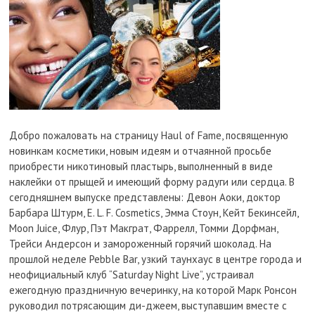
Добро пожаловать на страницу Haul of Fame, посвященную
новинкам косметики, новым идеям и отчаянной просьбе
приобрести никотиновый пластырь, выполненный в виде
наклейки от прыщей и имеющий форму радуги или сердца. В
сегодняшнем выпуске представлены: Девон Аоки, доктор
Барбара Штурм, E. L. F. Cosmetics, Эмма Стоун, Кейт Бекинсейл,
Moon Juice, Флур, Пэт Макграт, Фаррелл, Томми Дорфман,
Трейси Андерсон и замороженный горячий шоколад. На
прошлой неделе Pebble Bar, узкий таунхаус в центре города и
неофициальный клуб “Saturday Night Live”, устраивал
ежегодную праздничную вечеринку, на которой Марк Ронсон
руководил потрясающим ди-джеем, выступавшим вместе с