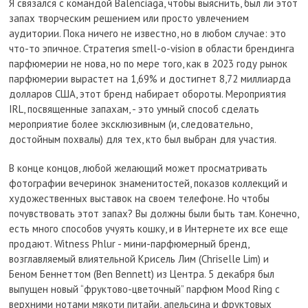
Я связался с командой Balenciaga, чтобы выяснить, был ли этот
запах творческим решением или просто увлечением
аудитории. Пока ничего не известно, но в любом случае: это
что-то эпичное. Стратегия smell-o-vision в области брендинга
парфюмерии не нова, но по мере того, как в 2023 году рынок
парфюмерии вырастет на 1,69% и достигнет 8,72 миллиарда
долларов США, этот бренд набирает обороты. Мероприятия
IRL, посвященные запахам, - это умный способ сделать
мероприятие более эксклюзивным (и, следовательно,
достойным похвалы) для тех, кто был выбран для участия.
В конце концов, любой желающий может просматривать
фотографии вечеринок знаменитостей, показов коллекций и
художественных выставок на своем телефоне. Но чтобы
почувствовать этот запах? Вы должны были быть там. Конечно,
есть много способов учуять кошку, и в Интернете их все еще
продают. Witness Phlur - мини-парфюмерный бренд,
возглавляемый влиятельной Крисель Лим (Chriselle Lim) и
Беном Беннеттом (Ben Bennett) из Центра. 5 декабря был
выпущен новый “фруктово-цветочный” парфюм Mood Ring с
верхними нотами мякоти питайи, апельсина и фруктовых