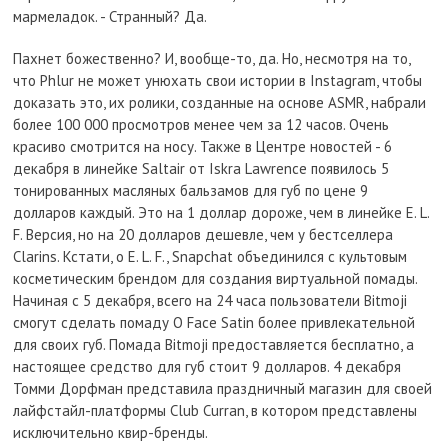
мармеладок. - Странный? Да.
Пахнет божественно? И, вообще-то, да. Но, несмотря на то,
что Phlur не может унюхать свои истории в Instagram, чтобы
доказать это, их ролики, созданные на основе ASMR, набрали
более 100 000 просмотров менее чем за 12 часов. Очень
красиво смотрится на носу. Также в Центре новостей - 6
декабря в линейке Saltair от Iskra Lawrence появилось 5
тонированных масляных бальзамов для губ по цене 9
долларов каждый. Это на 1 доллар дороже, чем в линейке E. L.
F. Версия, но на 20 долларов дешевле, чем у бестселлера
Clarins. Кстати, о E. L. F., Snapchat объединился с культовым
косметическим брендом для создания виртуальной помады.
Начиная с 5 декабря, всего на 24 часа пользователи Bitmoji
смогут сделать помаду O Face Satin более привлекательной
для своих губ. Помада Bitmoji предоставляется бесплатно, а
настоящее средство для губ стоит 9 долларов. 4 декабря
Томми Дорфман представила праздничный магазин для своей
лайфстайл-платформы Club Curran, в котором представлены
исключительно квир-бренды.