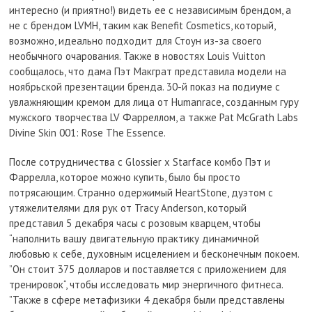
интересно (и приятно!) видеть ее с независимым брендом, а
не с брендом LVMH, таким как Benefit Cosmetics, который,
возможно, идеально подходит для Стоун из-за своего
необычного очарования. Также в новостях Louis Vuitton
сообщалось, что дама Пэт Макграт представила модели на
ноябрьской презентации бренда. 30-й показ на подиуме с
увлажняющим кремом для лица от Humanrace, созданным гуру
мужского творчества LV Фарреллом, а также Pat McGrath Labs
Divine Skin 001: Rose The Essence.
После сотрудничества с Glossier x Starface комбо Пэт и
Фаррелла, которое можно купить, было бы просто
потрясающим. Странно одержимый HeartStone, дуэтом с
утяжелителями для рук от Tracy Anderson, который
представил 5 декабря часы с розовым кварцем, чтобы
“наполнить вашу двигательную практику динамичной
любовью к себе, духовным исцелением и бесконечным покоем.
”Он стоит 375 долларов и поставляется с приложением для
тренировок“, чтобы исследовать мир энергичного фитнеса.
”Также в сфере метафизики 4 декабря были представлены