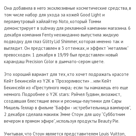
Она добавила в него эксклюзивные косметические средства, в
том числе набор для ухода за кожей Good Light и
перламутровый хайлайтер Noto, который Томми
демонстрирует в subway для рекламной кампании магазина. 6
декабря компания Fenty неожиданно выпустила жидкую
подводку для глаз Glitty Lid Shimmer, которая именно так и
выглядит. Он представлен в 3 оттенках, и эффект “металлик”
превосходен. 1 декабря в 19/99 был представлен новый
карандаш Precision Color в дымчато-сером цвете.
Это хороший вариант для тех, кто хочет подражать красоте
Кейт Бекинсейл из Y2K в “Прозорливости» .. или Кейт
Бекинсейл из «Преступного мира,- если ты намажешь его еще
немного. Подробнее о Y2K stars: Рэйчел Гудвин, визажист,
создавшая блестящие веки и ресницы-паутинки для Сары
Мишель Геллар в фильме “Баффи - истребительница вампиров”,
2 декабря сделала макияж Эмме Стоун для шоу “Субботним
вечером в прямом эфире”, используя продукты Beauty Pie.
Учитывая, что Стоун является представителем Louis Vuitton,