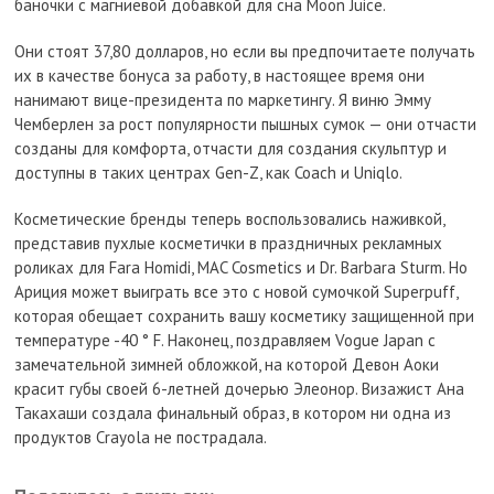
баночки с магниевой добавкой для сна Moon Juice.
Они стоят 37,80 долларов, но если вы предпочитаете получать
их в качестве бонуса за работу, в настоящее время они
нанимают вице-президента по маркетингу. Я виню Эмму
Чемберлен за рост популярности пышных сумок — они отчасти
созданы для комфорта, отчасти для создания скульптур и
доступны в таких центрах Gen-Z, как Coach и Uniqlo.
Косметические бренды теперь воспользовались наживкой,
представив пухлые косметички в праздничных рекламных
роликах для Fara Homidi, MAC Cosmetics и Dr. Barbara Sturm. Но
Ариция может выиграть все это с новой сумочкой Superpuff,
которая обещает сохранить вашу косметику защищенной при
температуре -40 ° F. Наконец, поздравляем Vogue Japan с
замечательной зимней обложкой, на которой Девон Аоки
красит губы своей 6-летней дочерью Элеонор. Визажист Ана
Такахаши создала финальный образ, в котором ни одна из
продуктов Crayola не пострадала.