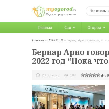
Главная
Сад
Огород
Главная
»
НОВОСТИ
»
Бернар Арно говорит, что 
Бернар Арно гово
2022 год “Пока чт
23.03.2025
184
(No R