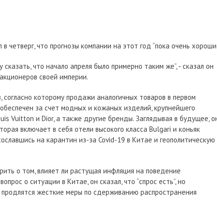
в четверг, что прогнозы компании на этот год “пока очень хорошие
у сказать, что начало апреля было примерно таким же”, - сказал он
акционеров своей империи.
, согласно которому продажи аналогичных товаров в первом
 обеспечен за счет модных и кожаных изделий, крупнейшего
s Vuitton и Dior, а также другие бренды. Заглядывая в будущее, о
орая включает в себя отели высокого класса Bulgari и коньяк
 сославшись на карантин из-за Covid-19 в Китае и геополитическую
рить о том, влияет ли растущая инфляция на поведение
прос о ситуации в Китае, он сказал, что “спрос есть”, но
го продлятся жесткие меры по сдерживанию распространения