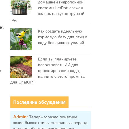
домашней гидропонной
системы LetPot: свежая
зелень на кухне круглый
год
”.
Как создать идеальную
кормовую базу для птиц в
саду без лишних усилий
Если вы планируете
использовать ИИ для
н
проектирования сада,
начните с этого промпта
для ChatGPT
Последние обсуждения
Admin:
Теперь гораздо понятнее,
какие бывают типы стеклянных веранд
и на что обратить внимание при