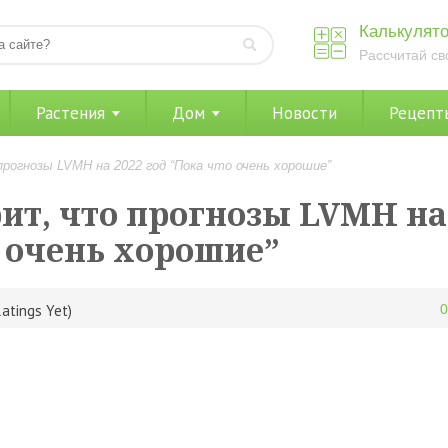
Калькулято
Рассчитай св
Растения
Дом
Новости
Рецепт
прогнозы LVMH на 2022 год “Пока что очень хорошие”
рит, что прогнозы LVMH на
о очень хорошие”
atings Yet)