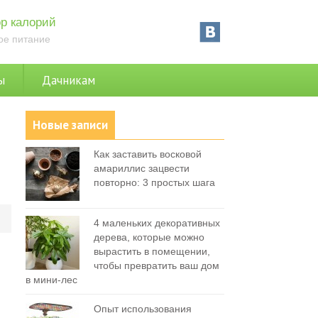
р калорий
ое питание
ы
Дачникам
Новые записи
Как заставить восковой
амариллис зацвести
повторно: 3 простых шага
0
4 маленьких декоративных
дерева, которые можно
вырастить в помещении,
чтобы превратить ваш дом
в мини-лес
Опыт использования