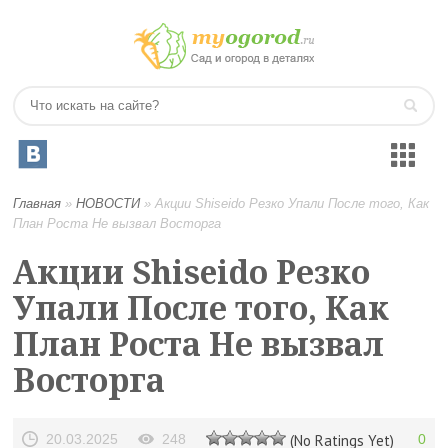
Главная
»
НОВОСТИ
»
Акции Shiseido Резко Упали После того, Как
План Роста Не вызвал Восторга
Акции Shiseido Резко
Упали После того, Как
План Роста Не вызвал
Восторга
20.03.2025
248
(No Ratings Yet)
0