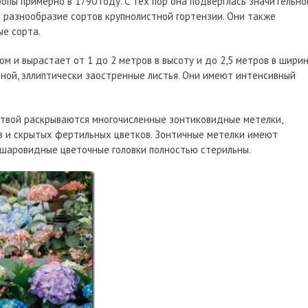
опы примерно в 1790 году. С тех пор она подверглась значительно
е разнообразие сортов крупнолистной гортензии. Они также
ые сорта.
м и вырастает от 1 до 2 метров в высоту и до 2,5 метров в ширин
ной, эллиптически заостренные листья. Они имеют интенсивный
ствой раскрываются многочисленные зонтиковидные метелки,
в и скрытых фертильных цветков. Зонтичные метелки имеют
шаровидные цветочные головки полностью стерильны.