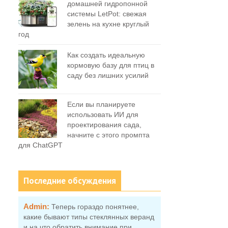
домашней гидропонной
системы LetPot: свежая
зелень на кухне круглый
год
Как создать идеальную
кормовую базу для птиц в
саду без лишних усилий
Если вы планируете
использовать ИИ для
проектирования сада,
начните с этого промпта
для ChatGPT
Последние обсуждения
Admin:
Теперь гораздо понятнее,
какие бывают типы стеклянных веранд
и на что обратить внимание при