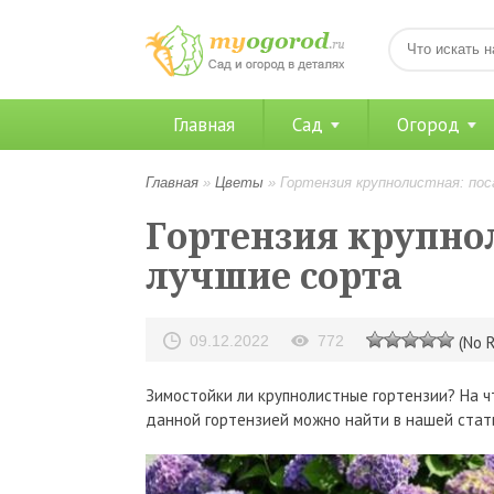
Главная
Сад
Огород
Главная
»
Цветы
»
Гортензия крупнолистная: пос
Гортензия крупнол
лучшие сорта
09.12.2022
772
(No R
Зимостойки ли крупнолистные гортензии? На ч
данной гортензией можно найти в нашей стат