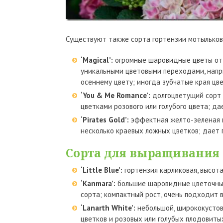
Существуют также сорта гортензии мотыльков
‘Magical’:
огромные шаровидные цветы отт
уникальными цветовыми переходами, напри
осеннему цвету; иногда зубчатые края цве
‘You & Me Romance’:
долгоцветущий сорт 
цветками розового или голубого цвета; да
‘Pirates Gold’:
эффектная желто-зеленая п
несколько краевых ложных цветков; дает 
Сорта для выращивания
‘Little Blue’:
гортензия карликовая, высот
‘Kanmara’:
большие шаровидные цветочные 
сорта; компактный рост, очень подходит 
‘Lanarth White’:
небольшой, ширококустов
цветков и розовых или голубых плодовитых