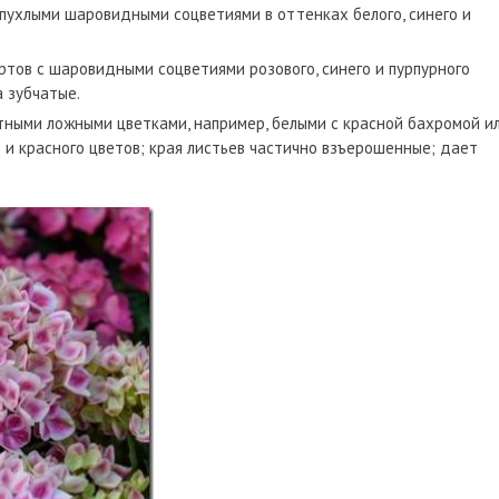
пухлыми шаровидными соцветиями в оттенках белого, синего и
ртов с шаровидными соцветиями розового, синего и пурпурного
а зубчатые.
тными ложными цветками, например, белыми с красной бахромой и
и красного цветов; края листьев частично взъерошенные; дает