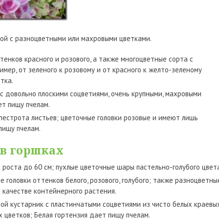
ой с разноцветными или махровыми цветками.
енков красного и розового, а также многоцветные сорта с
мер, от зеленого к розовому и от красного к желто-зеленому
тка.
с довольно плоскими соцветиями, очень крупными, махровыми
ет пищу пчелам.
естрота листьев; цветочные головки розовые и имеют лишь
пищу пчелам.
 в горшках
а роста до 60 см; пухлые цветочные шары пастельно-голубого цвета
головки оттенков белого, розового, голубого; также разноцветны
в качестве контейнерного растения.
ой кустарник с пластинчатыми соцветиями из чисто белых краевы
 цветков; Белая гортензия дает пищу пчелам.