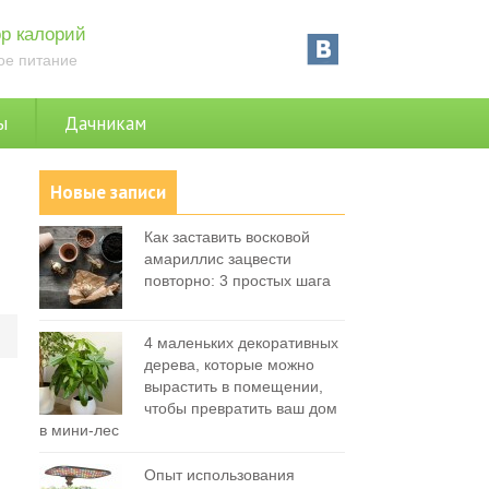
р калорий
ое питание
ы
Дачникам
Новые записи
Как заставить восковой
амариллис зацвести
повторно: 3 простых шага
0
4 маленьких декоративных
дерева, которые можно
вырастить в помещении,
чтобы превратить ваш дом
в мини-лес
Опыт использования