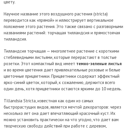
цвету.
Научное название этого воздушного растения (stricta)
переводится как «прямой» и иллюстрирует вертикальное
положение этого растения. Это также связано с разговорными
названиями растений: торчащая тилландсия и прямостоячая
тилландсия.
Тилландсия торчащая — многолетнее растение с короткими
стеблевидными листьями, которые перерастают в толстые
розетки. Этот компактный вид имеет
темно-зеленые листья
и во время цветения дает привлекательные розовые и белые
цветочные прицветники. Прицветники содержат эффектный
ярко-синий цветок, который, к сожалению, держится всего
один день, хотя прицветники остаются яркими до 10 недель.
Tillandsia Stricta, известная как один из самых
быстрорастущих видов, является мечтой декораторов: через
несколько лет она дает впечатляющий красочный куст. Их
можно установить практически на что угодно, что дает вам
творческую свободу действий при работе с деревом,