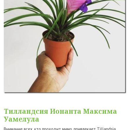
Тилландсия Ионанта Максима
Уамелула
Внимание всех, кто проходит мимо, привлекает Tillandsia