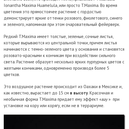
Ionantha Maxima Huamelula, или просто T.Maxima. Во время
цветения это прямостоячее растение с гордостью
демонстрирует яркие оттенки розового, фиолетового, синего
и зеленого, напоминая при этом очаровательный фейерверк.
Редкий T.Maxima имеет толстые, зеленые, сочные листья,
которые вырываются из центральной точки, причем листья
начинаются с темно-зеленого цвета у основания и становятся
розовато-красными к кончикам при воздействии сильного
света. Растение образует несколько ярких пурпурных цветов с
желтыми кончиками, одновременно производя более 5
цветков.
Это воздушное растение происходит из Оахаки в Мексике и,
как известно, вырастает до 15 см
в высоту
. Красочная и
необычная форма T.Maxima придает ему эффект «
вау
» при
установке на кору или корягу, если не в террариуме.