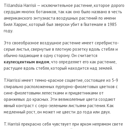
Tillandsia Harrisii — исключительное растение, которое дорого
сердцам многих ботаников, так как оно было названо в честь
американского энтузиаста воздушных растений по имени
Билл Харрис, который был зверски убит в Гватемале в 1985
году.
Это своеобразное воздушное растение имеет серебристо-
серые листья, свернутые в плотную розетку вдоль стебля и
обычно падающие в одну сторону. Он считается
каулесцентным видом
, что определяет его как растение,
растущее вдоль стебля, который находится над землей.
T.Harrissi имеет темно-красное соцветие, состоящее из 5-9
спирально расположенных пурпурно-фиолетовых цветков с
сине-фиолетовыми лепестками и прицветниками от
оранжевых до красных. Эти великолепные цвета создают
явный контраст с серо-зелеными листьями растения. Как
медленный рост, он может не цвести до года или двух.
T. Harrisii прекрасно себя чувствует при ярком непрямом свете