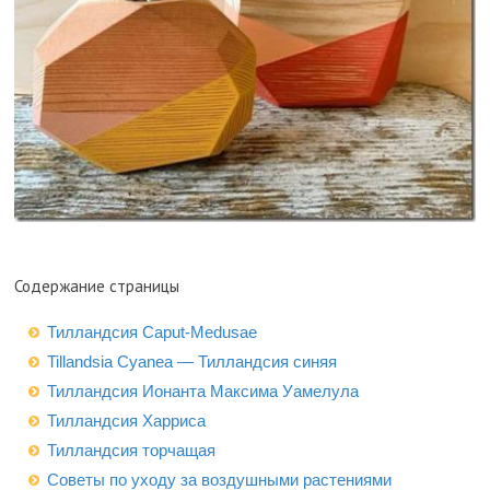
Содержание страницы
Тилландсия Caput-Medusae
Tillandsia Cyanea — Тилландсия синяя
Тилландсия Ионанта Максима Уамелула
Тилландсия Харриса
Тилландсия торчащая
Советы по уходу за воздушными растениями