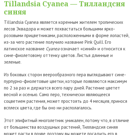
Tillandsia Cyanea — Тилландсия
синяя
Tillandsia Cyanea является коренным жителем тропических
лесов Эквадора и может похвастаться большими ярко-
розовыми прицветниками, расположенными в форме лопастей,
из-за чего растение получило название Pink Quill. Его
латинское название
Cyanea
означает «синий» и относится к
сине-фиолетовому оттенку цветов. Листья длинные и
зеленые.
Из боковых сторон веерообразного пера выглядывают сине-
пурпурно-фиолетовые цветки, которые появляются максимум
по 2 за раз и держатся всего пару дней. Растение цветет
весной и осенью. Само перо, технически являющееся
соцветием растения, может простоять до 4 месяцев, принося
всплеск цвета, где бы оно ни располагалось.
Этот эпифитный многолетник уникален, потому что, в отличие
от большинства воздушных растений, Тилландсия синяя
может расти в почве, поэтому вы можете посадить его в