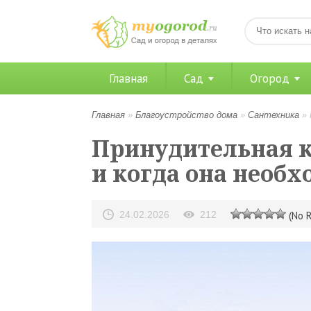
Главная
Сад
Огород
Главная
»
Благоустройство дома
»
Сантехника
»
Принудительная ка
и когда она необ
24.02.2026
212
(No R