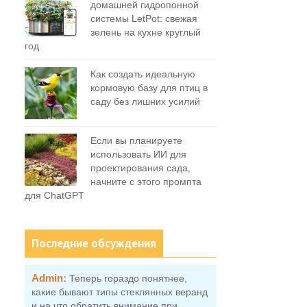
домашней гидропонной
системы LetPot: свежая
зелень на кухне круглый
год
Как создать идеальную
кормовую базу для птиц в
саду без лишних усилий
Если вы планируете
использовать ИИ для
о
проектирования сада,
начните с этого промпта
для ChatGPT
Последние обсуждения
Admin:
Теперь гораздо понятнее,
какие бывают типы стеклянных веранд
и на что обратить внимание при