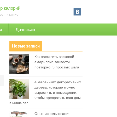
р калорий
ое питание
ы
Дачникам
Новые записи
Как заставить восковой
амариллис зацвести
повторно: 3 простых шага
0
4 маленьких декоративных
дерева, которые можно
вырастить в помещении,
чтобы превратить ваш дом
в мини-лес
Опыт использования