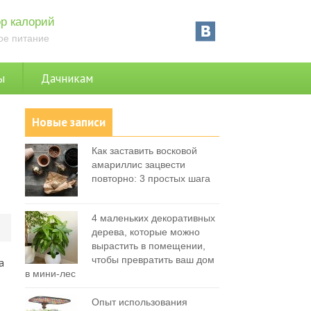
р калорий
ое питание
ы
Дачникам
Новые записи
Как заставить восковой
амариллис зацвести
повторно: 3 простых шага
4 маленьких декоративных
0
дерева, которые можно
вырастить в помещении,
чтобы превратить ваш дом
а
в мини-лес
Опыт использования