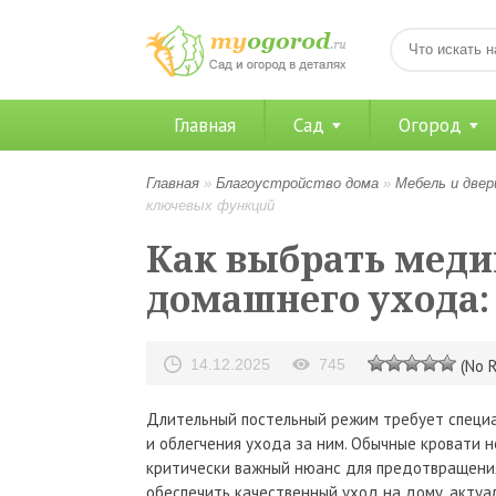
Главная
Сад
Огород
Главная
»
Благоустройство дома
»
Мебель и двер
ключевых функций
Как выбрать меди
домашнего ухода:
14.12.2025
745
(No R
Длительный постельный режим требует специ
и облегчения ухода за ним. Обычные кровати 
критически важный нюанс для предотвращения
обеспечить качественный уход на дому, актуа