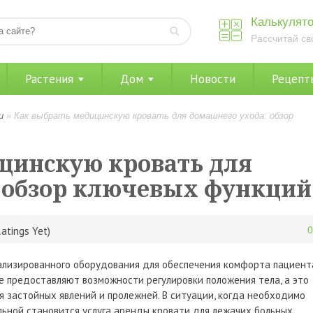
Калькулято
Рассчитай св
Растения
Дом
Новости
Рецепт
и
»
Как выбрать медицинскую кровать для домашнего ухода: обзор
цинскую кровать для
 обзор ключевых функций
atings Yet)
ализированного оборудования для обеспечения комфорта пациент
не предоставляют возможности регулировки положения тела, а это
 застойных явлений и пролежней. В ситуации, когда необходимо
льной становится услуга аренды кровати для лежачих больных