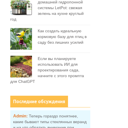
домашней гидропонной
системы LetPot: свежая
зелень на кухне круглый
год
Как создать идеальную
кормовую базу для птиц в
саду без лишних усилий
Если вы планируете
использовать ИИ для
проектирования сада,
начните с этого промпта
для ChatGPT
Последние обсуждения
Admin:
Теперь гораздо понятнее,
какие бывают типы стеклянных веранд
и на что обратить внимание при