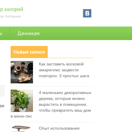
р калорий
ое питание
ы
Дачникам
Новые записи
Как заставить восковой
амариллис зацвести
повторно: 3 простых шага
0
4 маленьких декоративных
дерева, которые можно
вырастить в помещении,
ное
чтобы превратить ваш дом
в мини-лес
Опыт использования