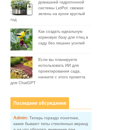
домашней гидропонной
системы LetPot: свежая
зелень на кухне круглый
год
Как создать идеальную
кормовую базу для птиц в
саду без лишних усилий
Если вы планируете
использовать ИИ для
проектирования сада,
начните с этого промпта
для ChatGPT
Последние обсуждения
Admin:
Теперь гораздо понятнее,
какие бывают типы стеклянных веранд
и на что обратить внимание при