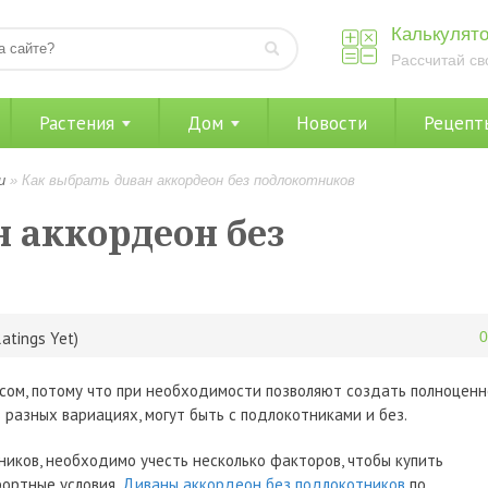
Калькулято
Рассчитай св
Растения
Дом
Новости
Рецепт
и
»
Как выбрать диван аккордеон без подлокотников
н аккордеон без
atings Yet)
ом, потому что при необходимости позволяют создать полноцен
 разных вариациях, могут быть с подлокотниками и без.
иков, необходимо учесть несколько факторов, чтобы купить
ортные условия.
Диваны аккордеон без подлокотников
по