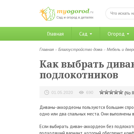
Главная
Сад
Огород
Главная
»
Благоустройство дома
»
Мебель и двер
Как выбрать дива
подлокотников
01.05.2020
690
(No R
Диваны-аккордеоны пользуются большим спрос
одно или два спальных места. Они выполнены в
Если выбирать диван-аккордеон без подлокотн
подходящий вариант, который обеспечит комф