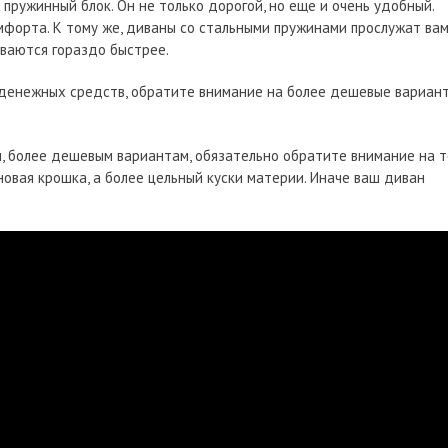
пружинный блок. Он не только дорогой, но еще и очень удобный.
мфорта. К тому же, диваны со стальными пружинами прослужат ва
иваются гораздо быстрее.
я денежных средств, обратите внимание на более дешевые вариан
, более дешевым вариантам, обязательно обратите внимание на т
овая крошка, а более цельный куски материи. Иначе ваш диван