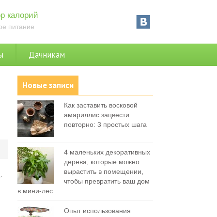
р калорий
ое питание
ы
Дачникам
Новые записи
Как заставить восковой
амариллис зацвести
повторно: 3 простых шага
0
4 маленьких декоративных
дерева, которые можно
вырастить в помещении,
,
чтобы превратить ваш дом
в мини-лес
Опыт использования