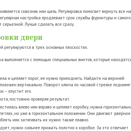
оявляется сквозняк или щель. Регулировка помогает вернуть все на
 Регулярная настройка продлевает срок службы фурнитуры и самого
т серьезной. Лучше сделать все сразу.
ровки двери
 регулируются в трех основных плоскостях.
йка выполняется с помощью специальных винтов, которые находятс
села и цепляет порог, ее нужно приподнять. Найдите на верхней
сположен вертикально. Поворот ключа по часовой стрелке подниме
и – опустит его.
ота, постоянно проверяя результат.
местилась влево или вправо и цепляет коробку, нужна горизонтальн
 петлях, но уже в горизонтальном положении. Они двигают дверное
блять или затягивать их нужно также плавно.
дует, нужно сильнее прижать полотно к коробке. За это отвечает