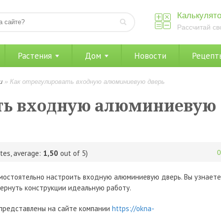
Калькулято
Рассчитай св
Растения
Дом
Новости
Рецепт
и
»
Как отрегулировать входную алюминиевую дверь
ать входную алюминиевую
tes, average:
1,50
out of 5)
амостоятельно настроить входную алюминиевую дверь. Вы узнаете
вернуть конструкции идеальную работу.
представлены на сайте компании
https://okna-