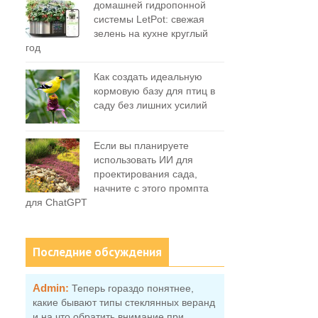
домашней гидропонной
системы LetPot: свежая
зелень на кухне круглый
год
Как создать идеальную
кормовую базу для птиц в
саду без лишних усилий
Если вы планируете
использовать ИИ для
проектирования сада,
начните с этого промпта
для ChatGPT
Последние обсуждения
Admin:
Теперь гораздо понятнее,
ь
какие бывают типы стеклянных веранд
и на что обратить внимание при