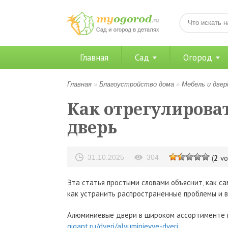
Главная
Сад
Огород
Главная
»
Благоустройство дома
»
Мебель и двер
Как отрегулиров
дверь
31.10.2025
304
(
2
vo
Эта статья простыми словами объяснит, как с
как устранить распространенные проблемы и 
Алюминиевые двери в широком ассортименте 
gigant.ru/dveri/alyuminievye-dveri
.