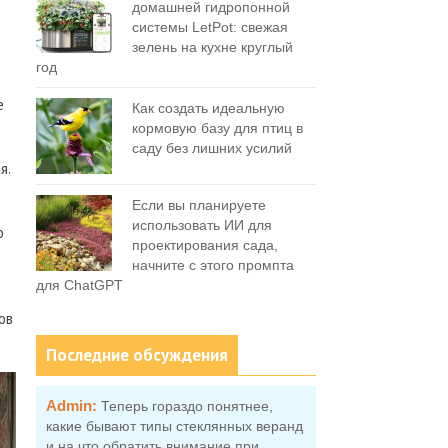
домашней гидропонной
системы LetPot: свежая
зелень на кухне круглый
год
е
Как создать идеальную
кормовую базу для птиц в
саду без лишних усилий
я.
Если вы планируете
использовать ИИ для
ю
проектирования сада,
начните с этого промпта
для ChatGPT
ов
Последние обсуждения
Admin:
Теперь гораздо понятнее,
какие бывают типы стеклянных веранд
и на что обратить внимание при