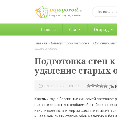
Главная
Сад
Огород
Главная
»
Благоустройство дома
»
Про стройма
старых обоев
Подготовка стен к
удаление старых 
19.12.2025
272
(No R
Каждый год в России тысячи семей затевают р
них сталкиваются с проблемой стойких старых
накопившее пыль и жир за десятилетия, не тол
ищете, чем снять старые обои надежно и без л