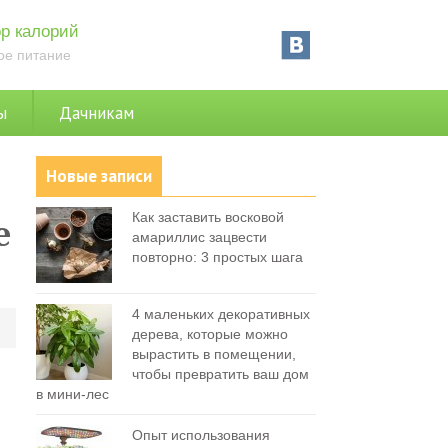
р калорий
ое питание
ы
Дачникам
Новые записи
Как заставить восковой
е
амариллис зацвести
повторно: 3 простых шага
4 маленьких декоративных
0
дерева, которые можно
вырастить в помещении,
чтобы превратить ваш дом
в мини-лес
Опыт использования