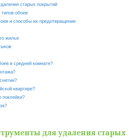
удаления старых покрытий
 типов обоев
боев и способы их предотвращения
го жилья
тыков
боев в средней комнате?
онтажа?
 снятии?
йской квартире?
е поклейки?
ра?
струменты для удаления старых