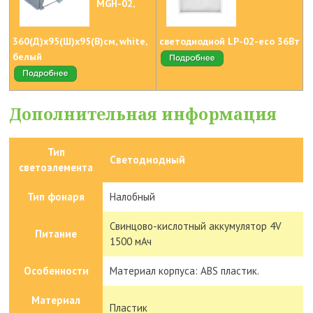
MGH-02,
360(Д)x95(Ш)х95(В)см, white,
светодиодной LP-02-eco 36Вт
белый
Дополнительная информация
Тип
Светодиодный
светоэлемента
Тип фонаря
Налобный
Свинцово-кислотный аккумулятор 4V
Питание
1500 мАч
Особенности
Материал корпуса: ABS пластик.
Материал
Пластик