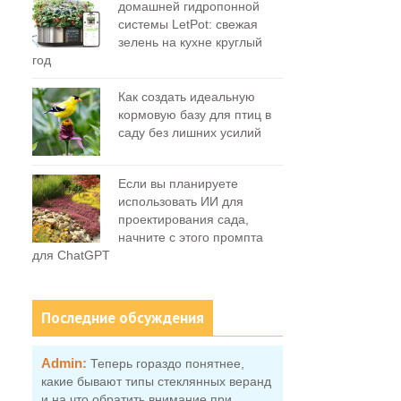
домашней гидропонной
системы LetPot: свежая
зелень на кухне круглый
год
Как создать идеальную
кормовую базу для птиц в
саду без лишних усилий
Если вы планируете
использовать ИИ для
проектирования сада,
начните с этого промпта
для ChatGPT
Последние обсуждения
Admin:
Теперь гораздо понятнее,
какие бывают типы стеклянных веранд
и на что обратить внимание при