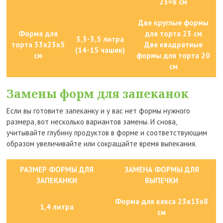
23×8 см
Две круглые формы
Форма для
для торта 23 см
3,3-3,5 литра
торта 33x23x5
Две квадратные
(14-15 чашек)
см
формы для торта 20
см
Замены форм для запеканок
Если вы готовите запеканку и у вас нет формы нужного
размера, вот несколько вариантов замены. И снова,
учитывайте глубину продуктов в форме и соответствующим
образом увеличивайте или сокращайте время выпекания.
РАЗМЕР ФОРМЫ ДЛЯ
ЗАМЕНА ФОРМЫ ДЛЯ
ЗАПЕКАНКИ
ВЫПЕЧКИ
Форма для кекса 23x13x8
1,4 литра
см