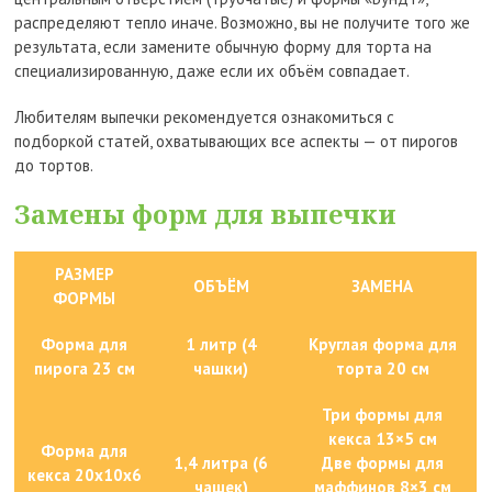
распределяют тепло иначе. Возможно, вы не получите того же
результата, если замените обычную форму для торта на
специализированную, даже если их объём совпадает.
Любителям выпечки рекомендуется ознакомиться с
подборкой статей, охватывающих все аспекты — от пирогов
до тортов.
Замены форм для выпечки
РАЗМЕР
ОБЪЁМ
ЗАМЕНА
ФОРМЫ
Форма для
1 литр (4
Круглая форма для
пирога 23 см
чашки)
торта 20 см
Три формы для
кекса 13×5 см
Форма для
1,4 литра (6
Две формы для
кекса 20x10x6
чашек)
маффинов 8×3 см