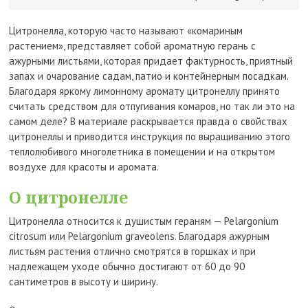
Цитронелла, которую часто называют «комариным
растением», представляет собой ароматную герань с
ажурными листьями, которая придает фактурность, приятный
запах и очарование садам, патио и контейнерным посадкам.
Благодаря яркому лимонному аромату цитронеллу принято
считать средством для отпугивания комаров, но так ли это на
самом деле? В материале раскрывается правда о свойствах
цитронеллы и приводится инструкция по выращиванию этого
теплолюбивого многолетника в помещении и на открытом
воздухе для красоты и аромата.
О цитронелле
Цитронелла относится к душистым гераням — Pelargonium
citrosum или Pelargonium graveolens. Благодаря ажурным
листьям растения отлично смотрятся в горшках и при
надлежащем уходе обычно достигают от 60 до 90
сантиметров в высоту и ширину.