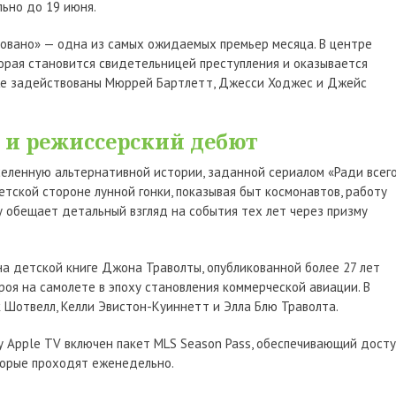
ьно до 19 июня.
овано» — одна из самых ожидаемых премьер месяца. В центре
рая становится свидетельницей преступления и оказывается
кже задействованы Мюррей Бартлетт, Джесси Ходжес и Джейс
 и режиссерский дебют
еленную альтернативной истории, заданной сериалом «Ради всег
тской стороне лунной гонки, показывая быт космонавтов, работу
 обещает детальный взгляд на события тех лет через призму
на детской книге Джона Траволты, опубликованной более 27 лет
оя на самолете в эпоху становления коммерческой авиации. В
к Шотвелл, Келли Эвистон-Куиннетт и Элла Блю Траволта.
у Apple TV включен пакет MLS Season Pass, обеспечивающий досту
торые проходят еженедельно.