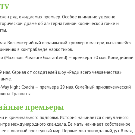
 TV
ожен ряд ожидаемых премьер. Особое внимание уделено
торической драме об альтернативной космической гонке и
ты.
 мая. Восьмисерийный израильский триллер о матери, пытающейся
бвинению в контрабанде наркотиков.
о (Maximum Pleasure Guaranteed) — премьера 20 мая. Комедийный
29 мая. Сериал от создателей шоу «Ради всего человечества»,
рамме.
e-Way Night Coach) — премьера 29 мая. Семейный приключенческий
жона Траволты.
дийные премьеры
ии и криминального подполья. История начинается с неудачного
 центре международного скандала. Ее мать начинает собственное
 ее в опасный преступный мир. Первые два эпизода выйдут 8 мая,