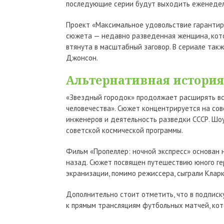
последующие серии будут выходить еженедел
Проект «Максимальное удовольствие гарантир
сюжета — недавно разведенная женщина, кото
втянута в масштабный заговор. В сериале та
Джонсон.
Альтернативная история
«Звездный городок» продолжает расширять вс
человечества». Сюжет концентрируется на сове
инженеров и деятельность разведки СССР. Шоу
советской космической программы.
Фильм «Пропеллер: ночной экспресс» основан 
назад. Сюжет посвящен путешествию юного гер
экранизации, помимо режиссера, сыграли Клар
Дополнительно стоит отметить, что в подписк
к прямым трансляциям футбольных матчей, ко