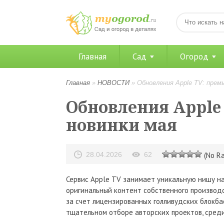
Главная
Сад
Огород
Главная
»
НОВОСТИ
»
Обновления Apple TV: прем
Обновления Apple
новинки мая
28.04.2026
62
(No Ra
Сервис Apple TV занимает уникальную нишу на
оригинальный контент собственного производс
за счет лицензированных голливудских блокба
тщательном отборе авторских проектов, среди 