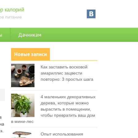
р калорий
ое питание
ы
Дачникам
Новые записи
Как заставить восковой
амариллис зацвести
повторно: 3 простых шага
0
4 маленьких декоративных
дерева, которые можно
вырастить в помещении,
чтобы превратить ваш дом
я
в мини-лес
на
».
Опыт использования