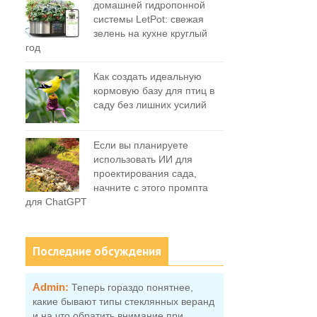
домашней гидропонной
системы LetPot: свежая
зелень на кухне круглый
год
Как создать идеальную
кормовую базу для птиц в
саду без лишних усилий
Если вы планируете
использовать ИИ для
проектирования сада,
начните с этого промпта
для ChatGPT
Последние обсуждения
Admin:
Теперь гораздо понятнее,
какие бывают типы стеклянных веранд
и на что обратить внимание при