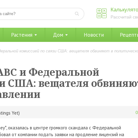
Калькулято
Рассчитай св
Растения
Дом
Новости
Рецепт
еральной комиссией по связи США: вещателя обвиняют в политическ
ABC и Федеральной
зи США: вещателя обвиняю
авлении
tings Yet)
ey*, оказалась в центре громкого скандала с Федеральной
ебовал от компании подать заявки на продление лицензий на