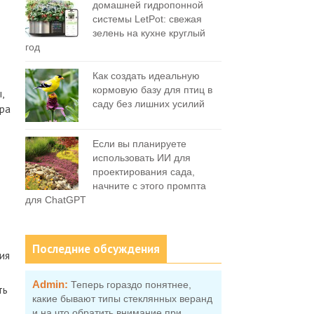
домашней гидропонной
системы LetPot: свежая
зелень на кухне круглый
год
Как создать идеальную
кормовую базу для птиц в
,
саду без лишних усилий
ора
Если вы планируете
использовать ИИ для
проектирования сада,
начните с этого промпта
для ChatGPT
Последние обсуждения
ия
Admin:
Теперь гораздо понятнее,
ть
какие бывают типы стеклянных веранд
и на что обратить внимание при