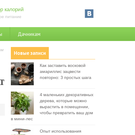
р калорий
ое питание
ы
Дачникам
ом
Новые записи
Как заставить восковой
амариллис зацвести
т
повторно: 3 простых шага
4 маленьких декоративных
дерева, которые можно
вырастить в помещении,
0
чтобы превратить ваш дом
в мини-лес
Опыт использования