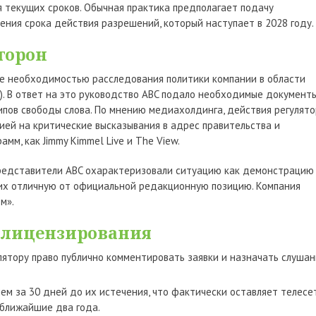
 текущих сроков. Обычная практика предполагает подачу
ения срока действия разрешений, который наступает в 2028 году.
торон
е необходимостью расследования политики компании в области
I). В ответ на это руководство ABC подало необходимые документы
ипов свободы слова. По мнению медиахолдинга, действия регулят
ией на критические высказывания в адрес правительства и
мм, как Jimmy Kimmel Live и The View.
представители ABC охарактеризовали ситуацию как демонстрацию
их отличную от официальной редакционную позицию. Компания
м».
 лицензирования
ятору право публично комментировать заявки и назначать слушан
ем за 30 дней до их истечения, что фактически оставляет телесе
ближайшие два года.