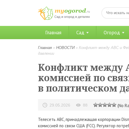
Главная
Сад
Огород
Главная
»
НОВОСТИ
»
Конфликт между ABC и Фед
давлении
Конфликт между 
комиссией по свя
в политическом д
29.05.2026
88
(No Ra
Телесеть ABC, принадлежащая корпорации Disn
комиссией по связи США (FCC). Регулятор потр