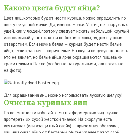
Какого цвета будут яйца?
Цвет яиц, которые будет нести курица, можно определить по
цвету её ушной мочки. Да, именно мочки. У птиц нет наружных
ушей, как у людей, поэтому следует искать небольшой круглый
или овальный участок кожи по бокам головы, рядом с ушным
отверстием. Если мочка белая — курица будет нести белые
яйца; если красная — коричневые. На вкус и пищевую ценность
это не влияет, но белые яйца ярче окрашиваются пищевыми
красителями к Пасхе (особенно натуральными, как показано
на фото).
Для окрашивания яиц можно использовать луковую шелуху!
Очистка куриных яиц
По возможности избегайте мытья фермерских яиц; лучше
протереть их сухой жесткой тканью. На скорлупе есть
«кутикула» (или «защитный слой») — природная оболочка,
защищающая яйцо от бактерий. Мытье удаляет этот слой,