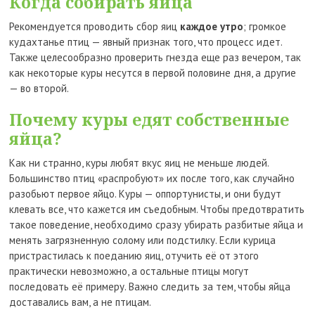
Когда собирать яйца
Рекомендуется проводить сбор яиц
каждое утро
; громкое
кудахтанье птиц — явный признак того, что процесс идет.
Также целесообразно проверить гнезда еще раз вечером, так
как некоторые куры несутся в первой половине дня, а другие
— во второй.
Почему куры едят собственные
яйца?
Как ни странно, куры любят вкус яиц не меньше людей.
Большинство птиц «распробуют» их после того, как случайно
разобьют первое яйцо. Куры — оппортунисты, и они будут
клевать все, что кажется им съедобным. Чтобы предотвратить
такое поведение, необходимо сразу убирать разбитые яйца и
менять загрязненную солому или подстилку. Если курица
пристрастилась к поеданию яиц, отучить её от этого
практически невозможно, а остальные птицы могут
последовать её примеру. Важно следить за тем, чтобы яйца
доставались вам, а не птицам.