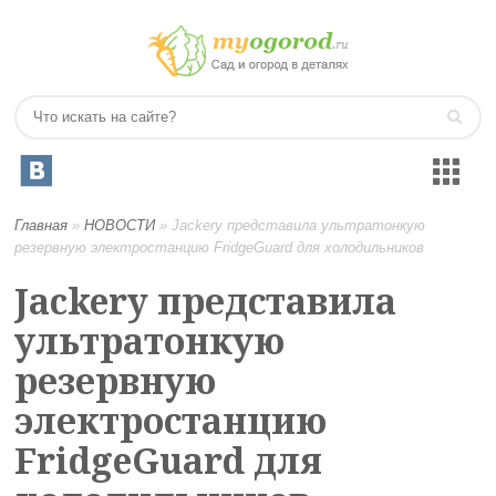
Главная
»
НОВОСТИ
»
Jackery представила ультратонкую
резервную электростанцию FridgeGuard для холодильников
Jackery представила
ультратонкую
резервную
электростанцию
FridgeGuard для