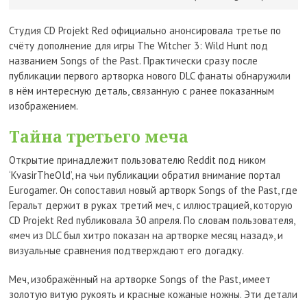
Студия CD Projekt Red официально анонсировала третье по
счёту дополнение для игры The Witcher 3: Wild Hunt под
названием Songs of the Past. Практически сразу после
публикации первого артворка нового DLC фанаты обнаружили
в нём интересную деталь, связанную с ранее показанным
изображением.
Тайна третьего меча
Открытие принадлежит пользователю Reddit под ником
‘KvasirTheOld’, на чьи публикации обратил внимание портал
Eurogamer. Он сопоставил новый артворк Songs of the Past, где
Геральт держит в руках третий меч, с иллюстрацией, которую
CD Projekt Red публиковала 30 апреля. По словам пользователя,
«меч из DLC был хитро показан на артворке месяц назад», и
визуальные сравнения подтверждают его догадку.
Меч, изображённый на артворке Songs of the Past, имеет
золотую витую рукоять и красные кожаные ножны. Эти детали