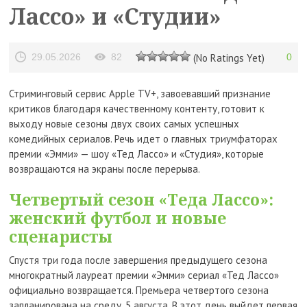
Лассо» и «Студии»
29.05.2026
82
(No Ratings Yet)
0
Стриминговый сервис Apple TV+, завоевавший признание
критиков благодаря качественному контенту, готовит к
выходу новые сезоны двух своих самых успешных
комедийных сериалов. Речь идет о главных триумфаторах
премии «Эмми» — шоу «Тед Лассо» и «Студия», которые
возвращаются на экраны после перерыва.
Четвертый сезон «Теда Лассо»:
женский футбол и новые
сценаристы
Спустя три года после завершения предыдущего сезона
многократный лауреат премии «Эмми» сериал «Тед Лассо»
официально возвращается. Премьера четвертого сезона
запланирована на среду, 5 августа. В этот день выйдет первая