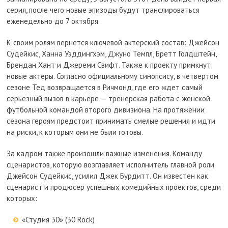
серия, после чего новые эпизоды будут транслироваться
еженедельно до 7 октября.
К своим ролям вернется ключевой актерский состав: Джейсон
Судейкис, Ханна Уэддингхэм, Джуно Темпл, Бретт Голдштейн,
Брендан Хант и Джереми Свифт. Также к проекту примкнут
новые актеры. Согласно официальному синопсису, в четвертом
сезоне Тед возвращается в Ричмонд, где его ждет самый
серьезный вызов в карьере — тренерская работа с женской
футбольной командой второго дивизиона. На протяжении
сезона героям предстоит принимать смелые решения и идти
на риски, к которым они не были готовы.
За кадром также произошли важные изменения. Команду
сценаристов, которую возглавляет исполнитель главной роли
Джейсон Судейкис, усилил Джек Бурдитт. Он известен как
сценарист и продюсер успешных комедийных проектов, среди
которых:
«Студия 30» (30 Rock)